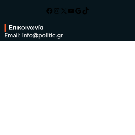
Facebook
Instagram
X
YouTube
Google
TikTok
Επικοινωνία
Email:
info@politic.gr
Τηλ:
+302310501850
Κιν:
+306986533609
Πολιτική Απορρήτου
Όροι χρήσης
Πολιτική Cookies
Πολιτική προστασίας προσωπικών
δεδομένων
Συντακτική Ομάδα