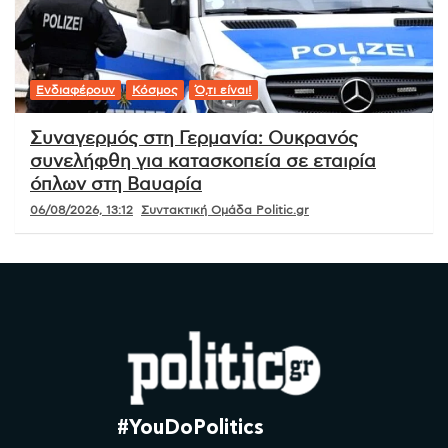
Ενδιαφέρουν
Κόσμος
Ό,τι είναι!
Συναγερμός στη Γερμανία: Ουκρανός
συνελήφθη για κατασκοπεία σε εταιρία
όπλων στη Βαυαρία
06/08/2026, 13:12
Συντακτική Ομάδα Politic.gr
#YouDoPolitics