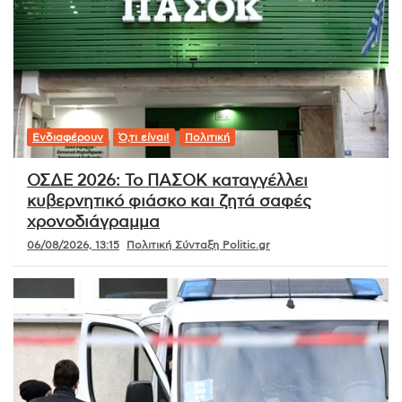
Ενδιαφέρουν
Ό,τι είναι!
Πολιτική
ΟΣΔΕ 2026: Το ΠΑΣΟΚ καταγγέλλει
κυβερνητικό φιάσκο και ζητά σαφές
χρονοδιάγραμμα
06/08/2026, 13:15
Πολιτική Σύνταξη Politic.gr