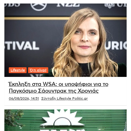
Lifestyle
Ό,τι είναι!
Έκπληξη στα WSA: οι υποψήφιοι για το
Παγκόσμιο Σάουντρακ της Χρονιάς
06/08/2026, 14:51
Σύνταξη Lifestyle Politic.gr