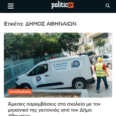
Skip
politic.gr
Ειδήσεις απο τη
to
Θεσσαλονίκη, την Ελλάδα και
content
όλο τον Κόσμο
Ετικέτα:
ΔΗΜΟΣ ΑΘΗΝΑΙΩΝ
Αυτοδιοίκηση
Άμεσες παρεμβάσεις στα σχολεία με τον
μηχανικό της γειτονιάς από τον Δήμο