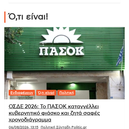
Ό,τι είναι!
Ενδιαφέρουν
Ό,τι είναι!
Πολιτική
ΟΣΔΕ 2026: Το ΠΑΣΟΚ καταγγέλλει
κυβερνητικό φιάσκο και ζητά σαφές
χρονοδιάγραμμα
06/08/2026, 13:15
Πολιτική Σύνταξη Politic.gr