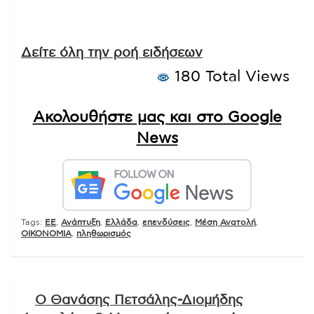
Δείτε όλη την ροή ειδήσεων
180 Total Views
Ακολουθήστε μας και στο Google
News
Tags:
EE
,
Ανάπτυξη
,
Ελλάδα
,
επενδύσεις
,
Μέση Ανατολή
,
ΟΙΚΟΝΟΜΙΑ
,
πληθωρισμός
Πλοήγηση
Ο Θανάσης Πετσάλης-Διομήδης
άρθρων