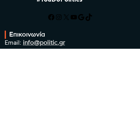
Facebook
Instagram
X
YouTube
Google
TikTok
Επικοινωνία
Email:
info@politic.gr
Τηλ:
+302310501850
Κιν:
+306986533609
Πολιτική Απορρήτου
Όροι χρήσης
Πολιτική Cookies
Πολιτική προστασίας προσωπικών
δεδομένων
Συντακτική Ομάδα