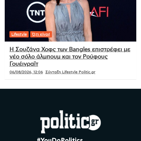
Lifestyle
Ό,τι είναι!
Η Σουζάνα Χοφς των Bangles επιστρέφει με
νέο σόλο άλμπουμ και τον Ρούφους
Γουέινραϊτ
06/08/2026, 12:06
Σύνταξη Lifestyle Politic.gr
#YouDoPolitics