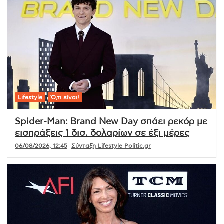
Lifestyle
Ό,τι είναι!
Spider-Man: Brand New Day σπάει ρεκόρ με
εισπράξεις 1 δισ. δολαρίων σε έξι μέρες
06/08/2026, 12:45
Σύνταξη Lifestyle Politic.gr