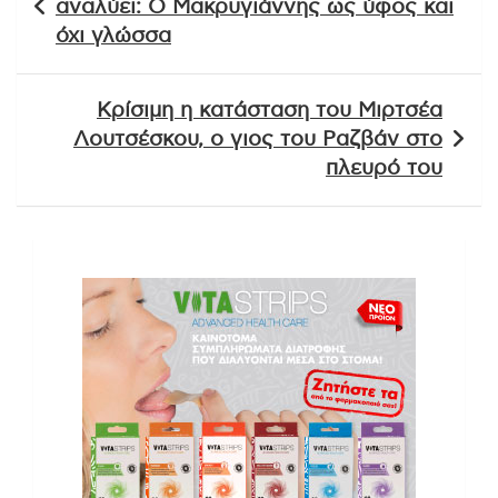
αναλύει: Ο Μακρυγιάννης ως ύφος και
όχι γλώσσα
Κρίσιμη η κατάσταση του Μιρτσέα
Λουτσέσκου, ο γιος του Ραζβάν στο
πλευρό του