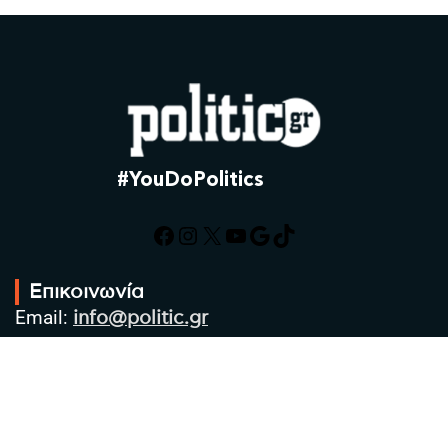
#YouDoPolitics
Facebook
Instagram
X
YouTube
Google
TikTok
Επικοινωνία
Email:
info@politic.gr
Τηλ:
+302310501850
Κιν:
+306986533609
Πολιτική Απορρήτου