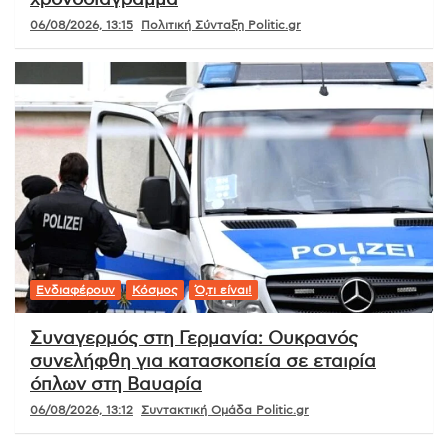
χρονοδιάγραμμα
06/08/2026, 13:15
Πολιτική Σύνταξη Politic.gr
Ενδιαφέρουν
Κόσμος
Ό,τι είναι!
Συναγερμός στη Γερμανία: Ουκρανός
συνελήφθη για κατασκοπεία σε εταιρία
όπλων στη Βαυαρία
06/08/2026, 13:12
Συντακτική Ομάδα Politic.gr