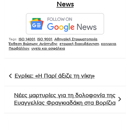
News
Tags:
ISO 14001
,
ISO 9001
,
Αθηναϊκή Στρωματοποιία
,
Έκθεση Βιώσιμης Ανάπτυξης
,
εταιρική διακυβέρνηση
,
κοινωνια
,
Περιβάλλον
,
υγεία και ασφάλεια
Πλοήγηση
Ενρίκε: «Η Παρί άξιζε τη νίκη»
άρθρων
Νέες μαρτυρίες για τη δολοφονία της
Ευαγγελίας Φραγκιαδάκη στα Βορίζια