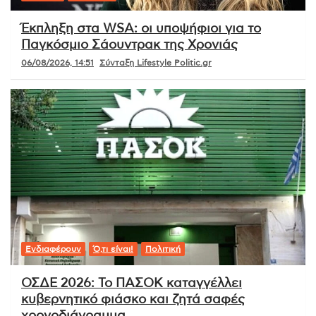
Έκπληξη στα WSA: οι υποψήφιοι για το
Παγκόσμιο Σάουντρακ της Χρονιάς
06/08/2026, 14:51
Σύνταξη Lifestyle Politic.gr
Ενδιαφέρουν
Ό,τι είναι!
Πολιτική
ΟΣΔΕ 2026: Το ΠΑΣΟΚ καταγγέλλει
κυβερνητικό φιάσκο και ζητά σαφές