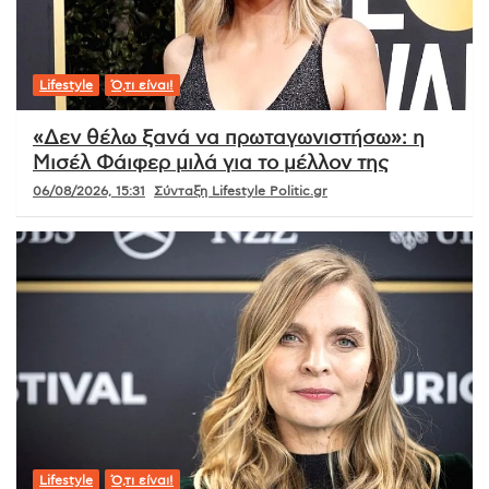
Lifestyle
Ό,τι είναι!
«Δεν θέλω ξανά να πρωταγωνιστήσω»: η
Μισέλ Φάιφερ μιλά για το μέλλον της
06/08/2026, 15:31
Σύνταξη Lifestyle Politic.gr
Lifestyle
Ό,τι είναι!