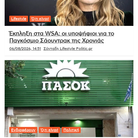
Lifestyle
Ό,τι είναι!
Έκπληξη στα WSA: οι υποψήφιοι για το
Παγκόσμιο Σάουντρακ της Χρονιάς
06/08/2026, 14:51
Σύνταξη Lifestyle Politic.gr
Ενδιαφέρουν
Ό,τι είναι!
Πολιτική