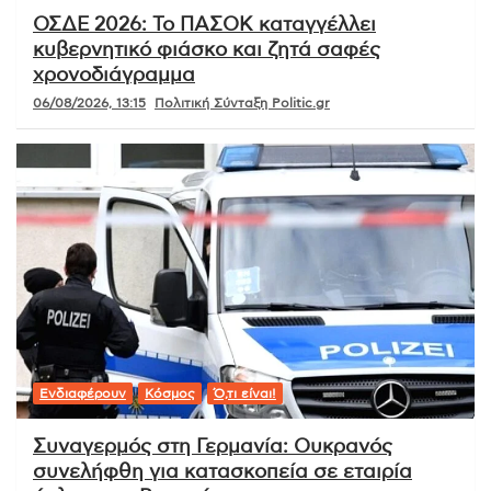
ΟΣΔΕ 2026: Το ΠΑΣΟΚ καταγγέλλει
κυβερνητικό φιάσκο και ζητά σαφές
χρονοδιάγραμμα
06/08/2026, 13:15
Πολιτική Σύνταξη Politic.gr
Ενδιαφέρουν
Κόσμος
Ό,τι είναι!
Συναγερμός στη Γερμανία: Ουκρανός
συνελήφθη για κατασκοπεία σε εταιρία