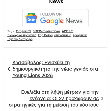
News
Tags:
Organic3S
,
SMERemediumCap
,
ΑΡΟΣΙΣ
,
Βιολογικά προϊόντα
,
Γης Βοΐου
,
επενδύσεις
,
τροφιμων
,
υγιεινή διατροφή
Πλοήγηση
Κωτσόβολος: Ενισχύει τη
άρθρων
δημιουργικότητα της νέας γενιάς στα
Young Lions 2026
Ευελιξία στη λήψη μέτρων για την
ενέργεια: Οι 27 προχωρούν σε
στρατηγικές για τη μείωση του κόστους