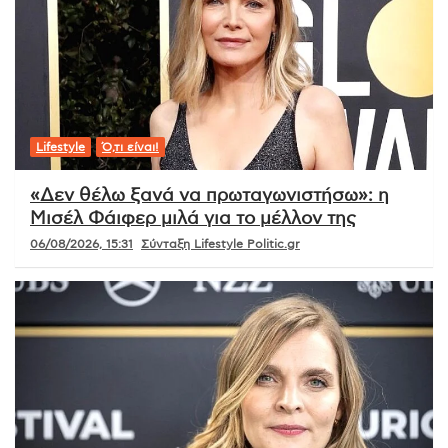
Lifestyle
Ό,τι είναι!
«Δεν θέλω ξανά να πρωταγωνιστήσω»: η
Μισέλ Φάιφερ μιλά για το μέλλον της
06/08/2026, 15:31
Σύνταξη Lifestyle Politic.gr