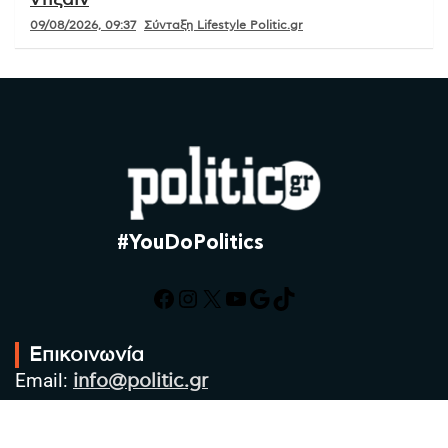
ντιζάιν
09/08/2026, 09:37
Σύνταξη Lifestyle Politic.gr
#YouDoPolitics
Facebook
Instagram
X
YouTube
Google
TikTok
Επικοινωνία
Email:
info@politic.gr
Τηλ:
+302310501850
Κιν:
+306986533609