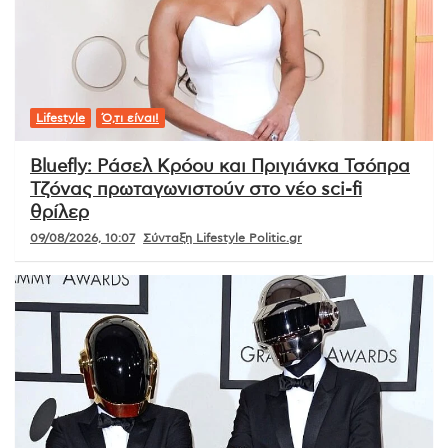
Lifestyle
Ό,τι είναι!
Bluefly: Ράσελ Κρόου και Πριγιάνκα Τσόπρα
Τζόνας πρωταγωνιστούν στο νέο sci-fi
θρίλερ
09/08/2026, 10:07
Σύνταξη Lifestyle Politic.gr