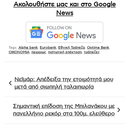
Ακολουθήστε μας και στο Google
News
Tags:
Alpha bank
,
Eurobank
,
Eθνική Τράπεζα
,
Optima Bank
,
ΟΙΚΟΝΟΜΙΑ
,
πειραιως
,
πιστωτική επέκταση
,
τράπεζες
Πλοήγηση
Νεϊμάρ: Απέδειξα την ετοιμότητά μου
άρθρων
μετά από σιωπηλή ταλαιπωρία
Σημαντική επίδοση της Μπιλανάκου με
πανελλήνιο ρεκόρ στα 100μ. ελεύθερο