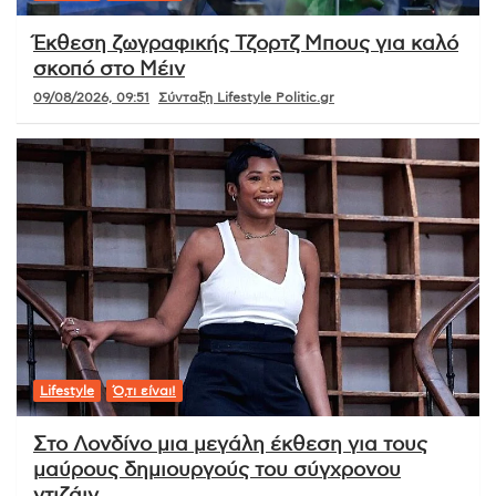
Έκθεση ζωγραφικής Τζορτζ Μπους για καλό
σκοπό στο Μέιν
09/08/2026, 09:51
Σύνταξη Lifestyle Politic.gr
Lifestyle
Ό,τι είναι!
Στο Λονδίνο μια μεγάλη έκθεση για τους
μαύρους δημιουργούς του σύγχρονου