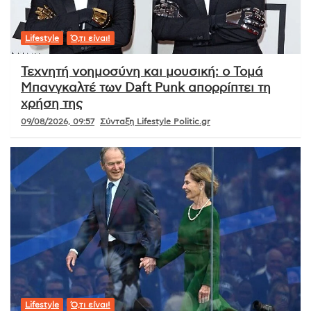
Lifestyle
Ό,τι είναι!
Τεχνητή νοημοσύνη και μουσική: ο Τομά
Μπανγκαλτέ των Daft Punk απορρίπτει τη
χρήση της
09/08/2026, 09:57
Σύνταξη Lifestyle Politic.gr
Lifestyle
Ό,τι είναι!