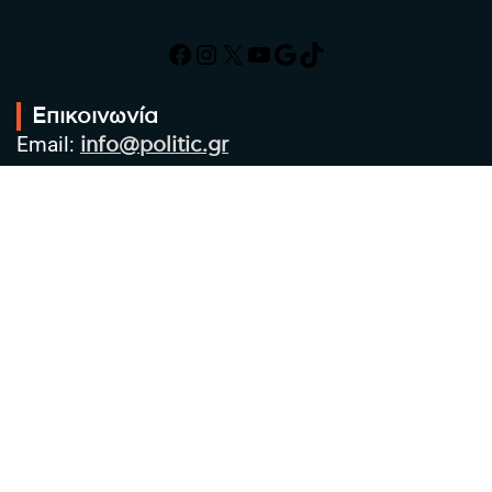
Facebook
Instagram
X
YouTube
Google
TikTok
Επικοινωνία
Email:
info@politic.gr
Τηλ:
+302310501850
Κιν:
+306986533609
Πολιτική Απορρήτου
Όροι χρήσης
Πολιτική Cookies
Πολιτική προστασίας προσωπικών
δεδομένων
Συντακτική Ομάδα