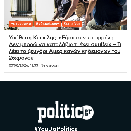
Αστυνομικό
Ενδιαφέρουν
Ό,τι είναι!
Υπόθεση Κυψέλης: «Είμαι συντετριμμένη.
Δεν μπορώ να καταλάβω τι έχει συμβεί» – Τι
λέει το ζευγάρι Αμερικανών κηδεμόνων του
26χρονου
07/08/2026, 11:55
Newsroom
#YouDoPolitics