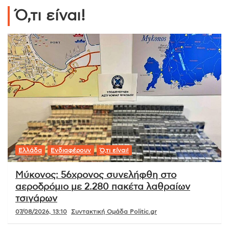
Ό,τι είναι!
Ελλάδα
Ενδιαφέρουν
Ό,τι είναι!
Μύκονος: 56χρονος συνελήφθη στο
αεροδρόμιο με 2.280 πακέτα λαθραίων
τσιγάρων
07/08/2026, 13:10
Συντακτική Ομάδα Politic.gr