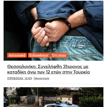
Αστυνομικό
Ενδιαφέρουν
Ό,τι είναι!
Θεσσαλονίκη: Συνελήφθη 31χρονος με
καταδίκη άνω των 12 ετών στην Τουρκία
07/08/2026, 12:03
Newsroom