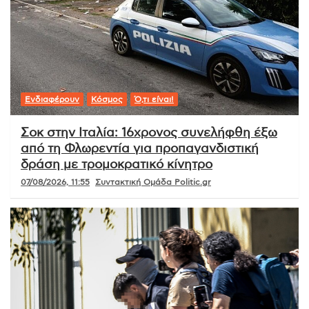
Ενδιαφέρουν
Κόσμος
Ό,τι είναι!
Σοκ στην Ιταλία: 16χρονος συνελήφθη έξω
από τη Φλωρεντία για προπαγανδιστική
δράση με τρομοκρατικό κίνητρο
07/08/2026, 11:55
Συντακτική Ομάδα Politic.gr