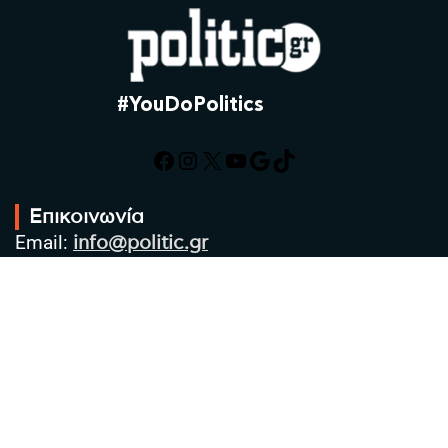
#YouDoPolitics
Facebook
Instagram
X
YouTube
Google
TikTok
Επικοινωνία
Email:
info@politic.gr
Τηλ:
+302310501850
Κιν:
+306986533609
Πολιτική Απορρήτου
Όροι χρήσης
Πολιτική Cookies