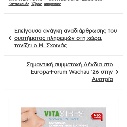
Κατασκευές
,
Τζίρος
,
υπηρεσίες
Πλοήγηση
Επείγουσα ανάγκη αναδιάρθρωσης του
άρθρων
συστήματος πληρωμών στη χώρα,
τονίζει ο Μ. Σχοινάς
Σημαντική συμμετοχή Δένδια στο
Europa-Forum Wachau ’26 στην
Αυστρία