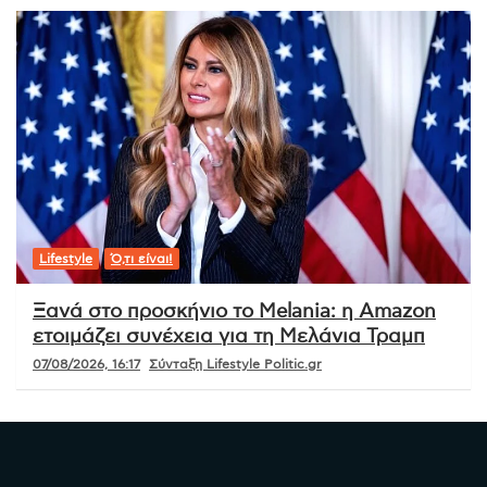
Lifestyle
Ό,τι είναι!
Ξανά στο προσκήνιο το Melania: η Amazon
ετοιμάζει συνέχεια για τη Μελάνια Τραμπ
07/08/2026, 16:17
Σύνταξη Lifestyle Politic.gr