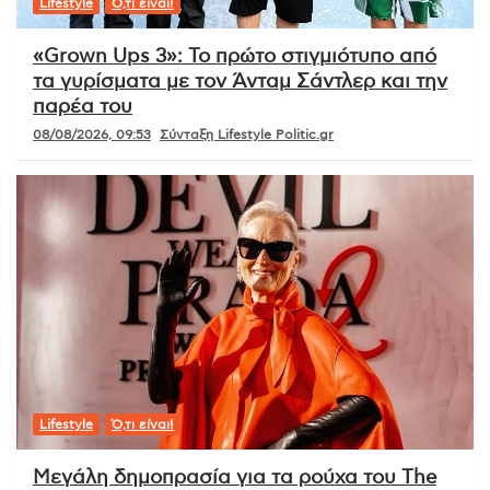
Lifestyle
Ό,τι είναι!
«Grown Ups 3»: Το πρώτο στιγμιότυπο από
τα γυρίσματα με τον Άνταμ Σάντλερ και την
παρέα του
08/08/2026, 09:53
Σύνταξη Lifestyle Politic.gr
Lifestyle
Ό,τι είναι!
Μεγάλη δημοπρασία για τα ρούχα του The