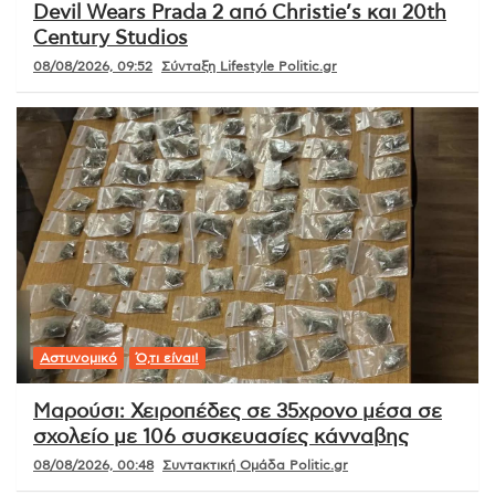
Devil Wears Prada 2 από Christie’s και 20th
Century Studios
08/08/2026, 09:52
Σύνταξη Lifestyle Politic.gr
Αστυνομικό
Ό,τι είναι!
Μαρούσι: Χειροπέδες σε 35χρονο μέσα σε
σχολείο με 106 συσκευασίες κάνναβης
08/08/2026, 00:48
Συντακτική Ομάδα Politic.gr