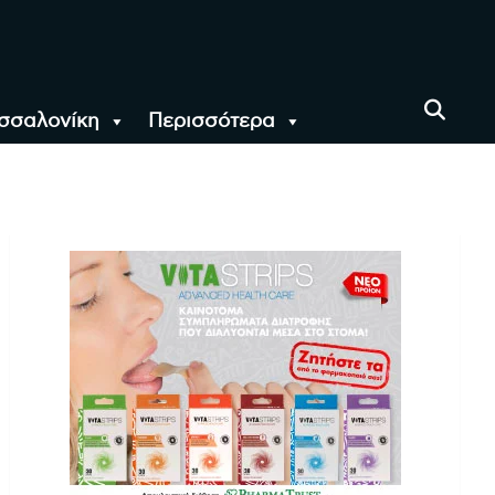
σσαλονίκη
Περισσότερα
αι όλο τον Κόσμο