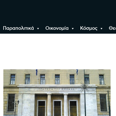
Παραπολιτικά
Οικονομία
Κόσμος
Θε
αλονίκη, την Ελλάδα κ