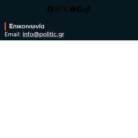
Facebook
Instagram
X
YouTube
Google
TikTok
Επικοινωνία
Email:
info@politic.gr
Τηλ:
+302310501850
Κιν:
+306986533609
Πολιτική Απορρήτου
Όροι χρήσης
Πολιτική Cookies
Πολιτική προστασίας προσωπικών
δεδομένων
Συντακτική Ομάδα
Στοιχεία Επιχείρησης