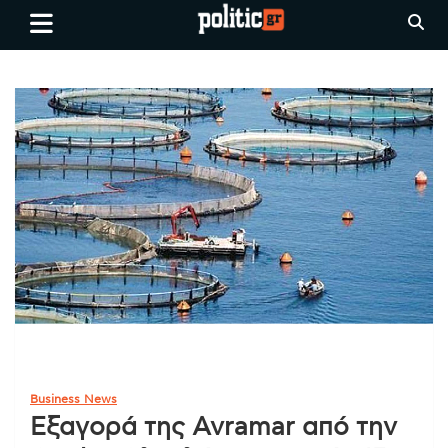
Skip
politic.gr
Ειδήσεις απο τη
to
Θεσσαλονίκη, την Ελλάδα και
content
όλο τον Κόσμο
Business News
Εξαγορά της Avramar από την