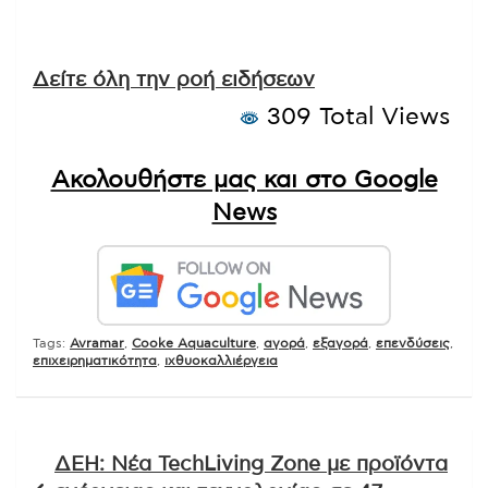
Δείτε όλη την ροή ειδήσεων
309 Total Views
Ακολουθήστε μας και στο Google
News
Tags:
Avramar
,
Cooke Aquaculture
,
αγορά
,
εξαγορά
,
επενδύσεις
,
επιχειρηματικότητα
,
ιχθυοκαλλιέργεια
Πλοήγηση
ΔΕΗ: Νέα TechLiving Zone με προϊόντα
άρθρων