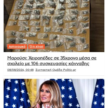
Αστυνομικό
Ό,τι είναι!
Μαρούσι: Χειροπέδες σε 35χρονο μέσα σε
σχολείο με 106 συσκευασίες κάνναβης
08/08/2026, 00:48
Συντακτική Ομάδα Politic.gr