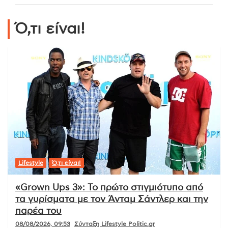
Ό,τι είναι!
Lifestyle
Ό,τι είναι!
«Grown Ups 3»: Το πρώτο στιγμιότυπο από
τα γυρίσματα με τον Άνταμ Σάντλερ και την
παρέα του
08/08/2026, 09:53
Σύνταξη Lifestyle Politic.gr