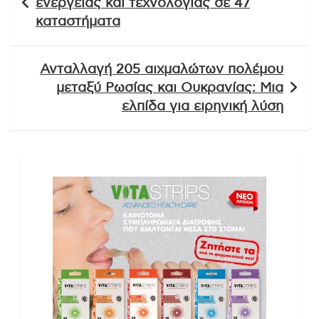
ενέργειας και τεχνολογίας σε 47
καταστήματα
Ανταλλαγή 205 αιχμαλώτων πολέμου
μεταξύ Ρωσίας και Ουκρανίας: Μια
ελπίδα για ειρηνική λύση