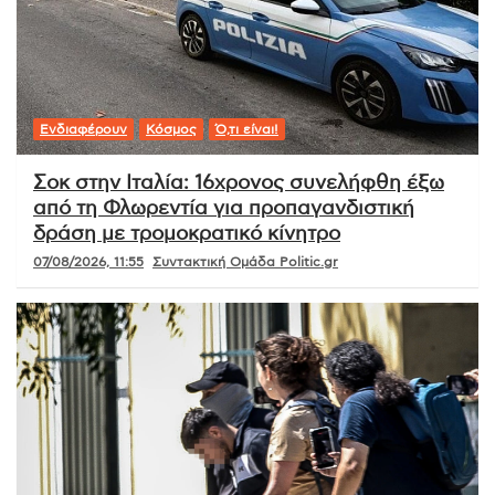
Ενδιαφέρουν
Κόσμος
Ό,τι είναι!
Σοκ στην Ιταλία: 16χρονος συνελήφθη έξω
από τη Φλωρεντία για προπαγανδιστική
δράση με τρομοκρατικό κίνητρο
07/08/2026, 11:55
Συντακτική Ομάδα Politic.gr