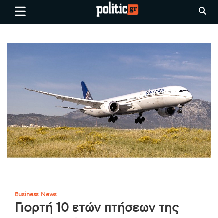
Skip
politic.gr
Ειδήσεις απο τη
to
Θεσσαλονίκη, την Ελλάδα και
content
όλο τον Κόσμο
Business News
Γιορτή 10 ετών πτήσεων της