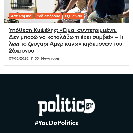
Αστυνομικό
Ενδιαφέρουν
Ό,τι είναι!
Υπόθεση Κυψέλης: «Είμαι συντετριμμένη.
Δεν μπορώ να καταλάβω τι έχει συμβεί» – Τι
λέει το ζευγάρι Αμερικανών κηδεμόνων του
26χρονου
07/08/2026, 11:55
Newsroom
#YouDoPolitics