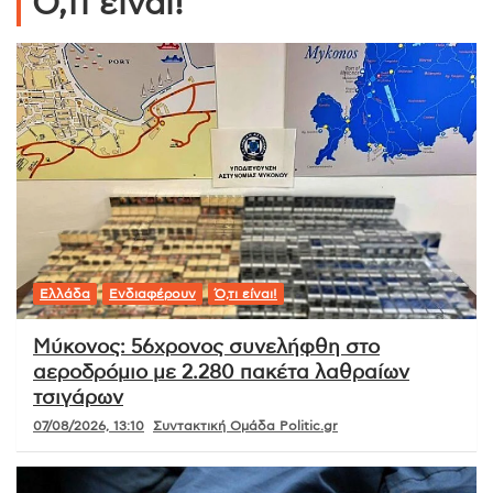
Ό,τι είναι!
Ελλάδα
Ενδιαφέρουν
Ό,τι είναι!
Μύκονος: 56χρονος συνελήφθη στο
αεροδρόμιο με 2.280 πακέτα λαθραίων
τσιγάρων
07/08/2026, 13:10
Συντακτική Ομάδα Politic.gr