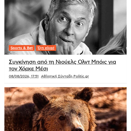
Sports & Bet
Ό,τι είναι!
Συγκίνηση από τη Νιούελς Ολντ Μπόις για
τον Χόρχε Μέσι
08/08/2026, 17:51
Αθλητική Σύνταξη Politic.gr