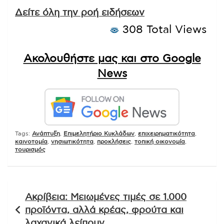
Δείτε όλη την ροή ειδήσεων
308 Total Views
Ακολουθήστε μας και στο Google
News
Tags:
Ανάπτυξη
,
Επιμελητήριο Κυκλάδων
,
επιχειρηματικότητα
,
καινοτομία
,
νησιωτικότητα
,
προκλήσεις
,
τοπική οικονομία
,
τουρισμός
Πλοήγηση
Ακρίβεια: Μειωμένες τιμές σε 1.000
άρθρων
προϊόντα, αλλά κρέας, φρούτα και
λαχανικά λείπουν