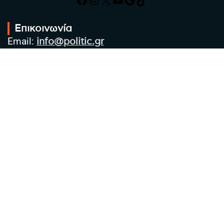
Επικοινωνία
Email:
info@politic.gr
Τηλ:
+302310501850
Κιν:
+306986533609
Πολιτική Απορρήτου
Όροι χρήσης
Πολιτική Cookies
Πολιτική προστασίας προσωπικών
δεδομένων
Συντακτική Ομάδα
Στοιχεία Επιχείρησης