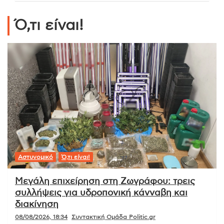
Ό,τι είναι!
Αστυνομικό
Ό,τι είναι!
Μεγάλη επιχείρηση στη Ζωγράφου: τρεις
συλλήψεις για υδροπονική κάνναβη και
διακίνηση
08/08/2026, 18:34
Συντακτική Ομάδα Politic.gr