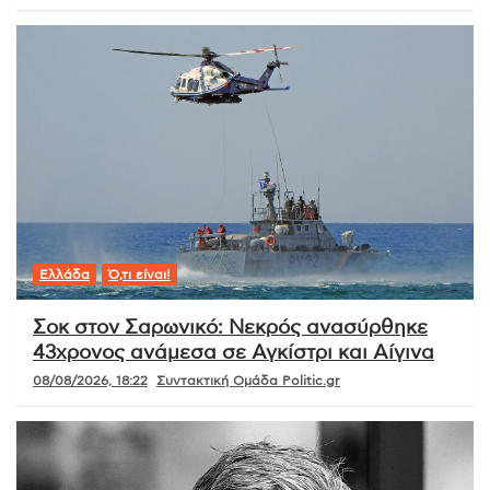
Ελλάδα
Ό,τι είναι!
Σοκ στον Σαρωνικό: Νεκρός ανασύρθηκε
43χρονος ανάμεσα σε Αγκίστρι και Αίγινα
08/08/2026, 18:22
Συντακτική Ομάδα Politic.gr