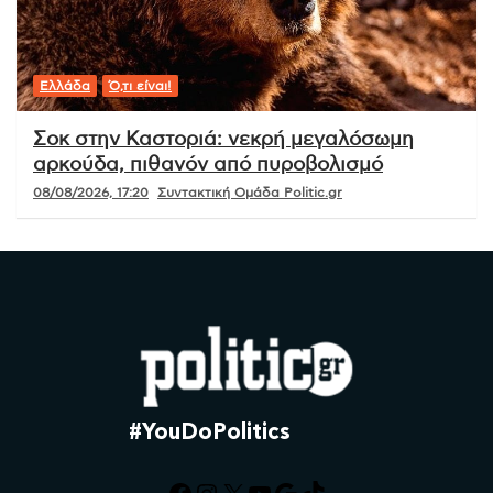
Ελλάδα
Ό,τι είναι!
Σοκ στην Καστοριά: νεκρή μεγαλόσωμη
αρκούδα, πιθανόν από πυροβολισμό
08/08/2026, 17:20
Συντακτική Ομάδα Politic.gr
#YouDoPolitics
Facebook
Instagram
X
YouTube
Google
TikTok