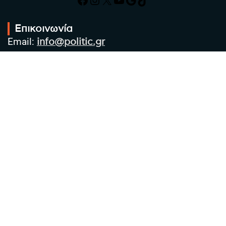
Επικοινωνία
Email:
info@politic.gr
Τηλ:
+302310501850
Κιν:
+306986533609
Πολιτική Απορρήτου
Όροι χρήσης
Πολιτική Cookies
Πολιτική προστασίας προσωπικών
δεδομένων
Συντακτική Ομάδα
Στοιχεία Επιχείρησης