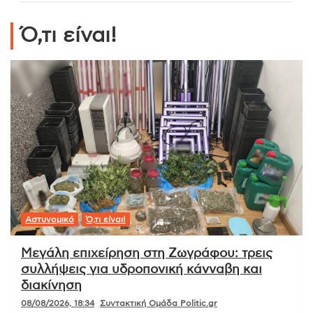
Ό,τι είναι!
Αστυνομικό
Ό,τι είναι!
Μεγάλη επιχείρηση στη Ζωγράφου: τρεις
συλλήψεις για υδροπονική κάνναβη και
διακίνηση
08/08/2026, 18:34
Συντακτική Ομάδα Politic.gr