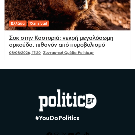
Ελλάδα
Ό,τι είναι!
Σοκ στην Καστοριά: νεκρή μεγαλόσωμη
αρκούδα, πιθανόν από πυροβολισμό
08/08/2026, 17:20
Συντακτική Ομάδα Politic.gr
#YouDoPolitics
Facebook
Instagram
X
YouTube
Google
TikTok