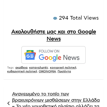
294 Total Views
Ακολουθήστε μας και στο Google
News
Tags:
ακρίβεια
,
καταναλωτές
,
κοινωνική πολιτική
,
κυβερνητική πολιτική
,
ΟΙΚΟΝΟΜΙΑ
,
Προϊόντα
Πλοήγηση
Ανανεωμένο το τοπίο των
άρθρων
βραχυχρόνιων μισθώσεων στην Ελλάδα
– Το νέο νομοθετικό πλαίσιο αλλάζει τα