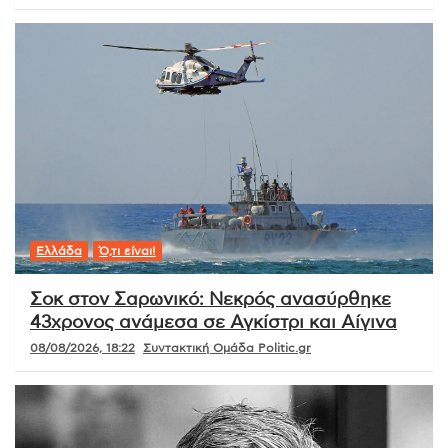
Ελλάδα
Ό,τι είναι!
Σοκ στον Σαρωνικό: Νεκρός ανασύρθηκε
43χρονος ανάμεσα σε Αγκίστρι και Αίγινα
08/08/2026, 18:22
Συντακτική Ομάδα Politic.gr