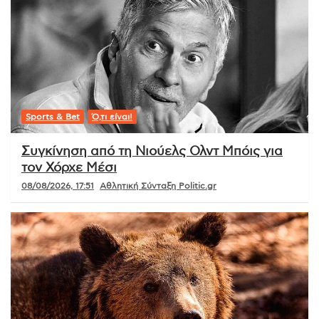
Sports & Bet
Ό,τι είναι!
Συγκίνηση από τη Νιούελς Ολντ Μπόις για
τον Χόρχε Μέσι
08/08/2026, 17:51
Αθλητική Σύνταξη Politic.gr