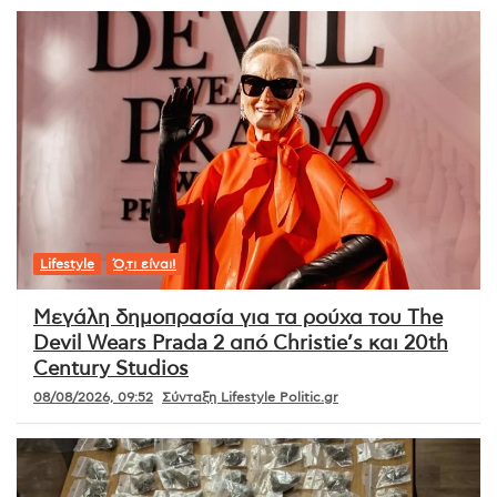
Lifestyle
Ό,τι είναι!
Μεγάλη δημοπρασία για τα ρούχα του The
Devil Wears Prada 2 από Christie’s και 20th
Century Studios
08/08/2026, 09:52
Σύνταξη Lifestyle Politic.gr