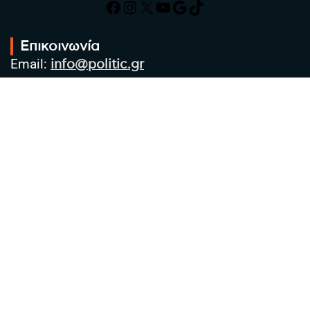
Facebook
Instagram
X
YouTube
Google
TikTok
Επικοινωνία
Email:
info@politic.gr
Τηλ:
+302310501850
Κιν:
+306986533609
Πολιτική Απορρήτου
Όροι χρήσης
Πολιτική Cookies
Πολιτική προστασίας προσωπικών
δεδομένων
Συντακτική Ομάδα
Στοιχεία Επιχείρησης