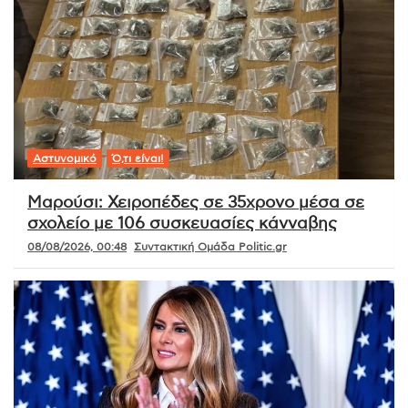
Αστυνομικό
Ό,τι είναι!
Μαρούσι: Χειροπέδες σε 35χρονο μέσα σε
σχολείο με 106 συσκευασίες κάνναβης
08/08/2026, 00:48
Συντακτική Ομάδα Politic.gr