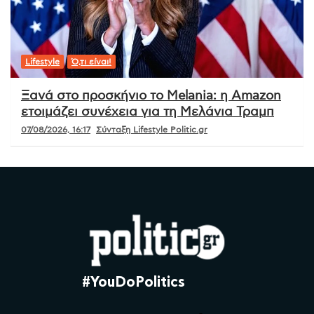
Lifestyle
Ό,τι είναι!
Ξανά στο προσκήνιο το Melania: η Amazon
ετοιμάζει συνέχεια για τη Μελάνια Τραμπ
07/08/2026, 16:17
Σύνταξη Lifestyle Politic.gr
#YouDoPolitics