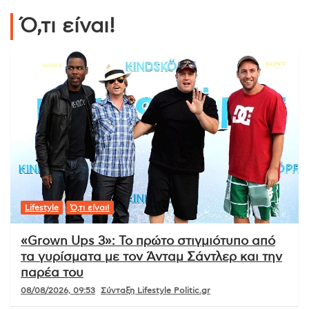
Ό,τι είναι!
Lifestyle
Ό,τι είναι!
«Grown Ups 3»: Το πρώτο στιγμιότυπο από
τα γυρίσματα με τον Άνταμ Σάντλερ και την
παρέα του
08/08/2026, 09:53
Σύνταξη Lifestyle Politic.gr