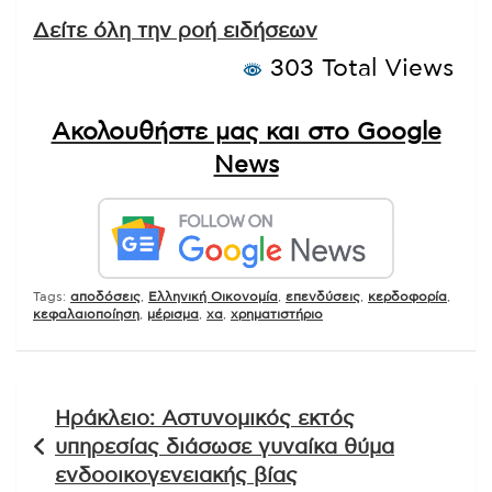
Δείτε όλη την ροή ειδήσεων
303 Total Views
Ακολουθήστε μας και στο Google
News
Tags:
αποδόσεις
,
Ελληνική Οικονομία
,
επενδύσεις
,
κερδοφορία
,
κεφαλαιοποίηση
,
μέρισμα
,
χα
,
χρηματιστήριο
Πλοήγηση
Ηράκλειο: Αστυνομικός εκτός
άρθρων
υπηρεσίας διάσωσε γυναίκα θύμα
ενδοοικογενειακής βίας