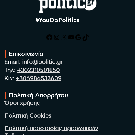
#YouDoPolitics
Facebook
Instagram
X
YouTube
Google
TikTok
Επικοινωνία
Email:
info@politic.gr
Τηλ:
+302310501850
Κιν:
+306986533609
Πολιτική Απορρήτου
Όροι χρήσης
Πολιτική Cookies
Πολιτική προστασίας προσωπικών