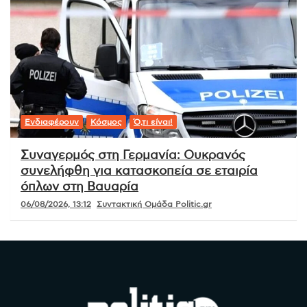
Ενδιαφέρουν
Κόσμος
Ό,τι είναι!
Συναγερμός στη Γερμανία: Ουκρανός
συνελήφθη για κατασκοπεία σε εταιρία
όπλων στη Βαυαρία
06/08/2026, 13:12
Συντακτική Ομάδα Politic.gr