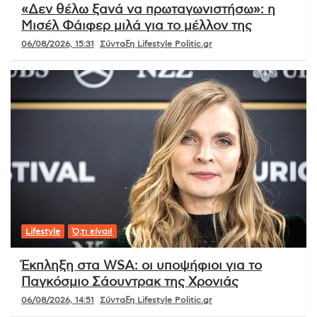
«Δεν θέλω ξανά να πρωταγωνιστήσω»: η
Μισέλ Φάιφερ μιλά για το μέλλον της
06/08/2026, 15:31
Σύνταξη Lifestyle Politic.gr
Lifestyle
Ό,τι είναι!
Έκπληξη στα WSA: οι υποψήφιοι για το
Παγκόσμιο Σάουντρακ της Χρονιάς
06/08/2026, 14:51
Σύνταξη Lifestyle Politic.gr