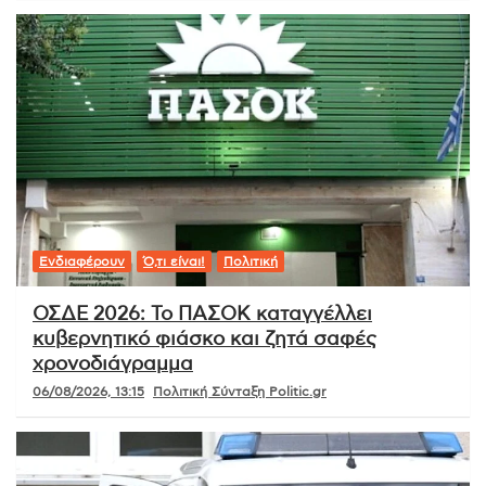
Ενδιαφέρουν
Ό,τι είναι!
Πολιτική
ΟΣΔΕ 2026: Το ΠΑΣΟΚ καταγγέλλει
κυβερνητικό φιάσκο και ζητά σαφές
χρονοδιάγραμμα
06/08/2026, 13:15
Πολιτική Σύνταξη Politic.gr