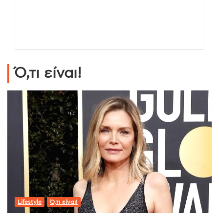
Ό,τι είναι!
Lifestyle
Ό,τι είναι!