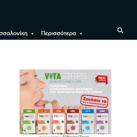
σσαλονίκη
Περισσότερα
αι όλο τον Κόσμο