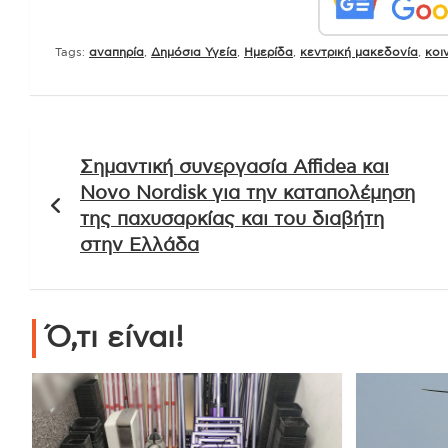
Tags:
αναπηρία
,
Δημόσια Υγεία
,
Ημερίδα
,
κεντρική μακεδονία
,
κοι
Πλοήγηση
Σημαντική συνεργασία Affidea και
άρθρων
Novo Nordisk για την καταπολέμηση
της παχυσαρκίας και του διαβήτη
στην Ελλάδα
Ό,τι είναι!