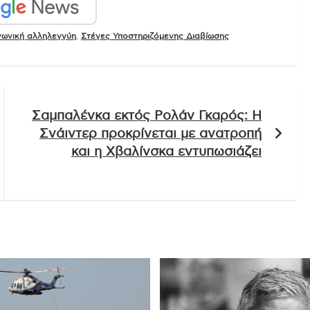
νωνική αλληλεγγύη
,
Στέγες Υποστηριζόμενης Διαβίωσης
Σαμπαλένκα εκτός Ρολάν Γκαρός: Η
Σνάιντερ προκρίνεται με ανατροπή
και η Χβαλίνσκα εντυπωσιάζει