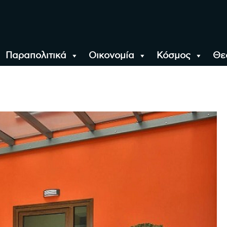
Παραπολιτικά
Οικονομία
Κόσμος
Θε
αλονίκη, την Ελλάδα κ