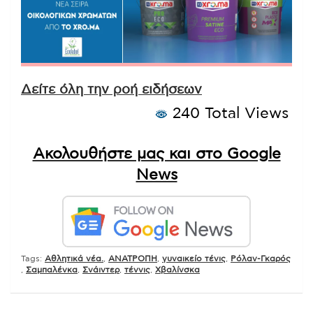
Δείτε όλη την ροή ειδήσεων
240 Total Views
Ακολουθήστε μας και στο Google
News
Tags:
Αθλητικά νέα.
,
ΑΝΑΤΡΟΠΗ
,
γυναικείο τένις
,
Ρόλαν-Γκαρός
,
Σαμπαλένκα
,
Σνάιντερ
,
τέννις
,
Χβαλίνσκα