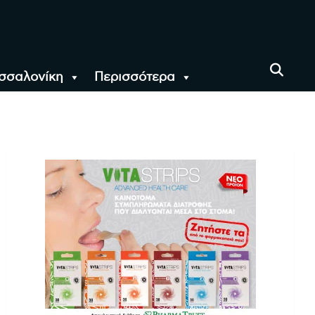
σσαλονίκη
Περισσότερα
αι όλο τον Κόσμο