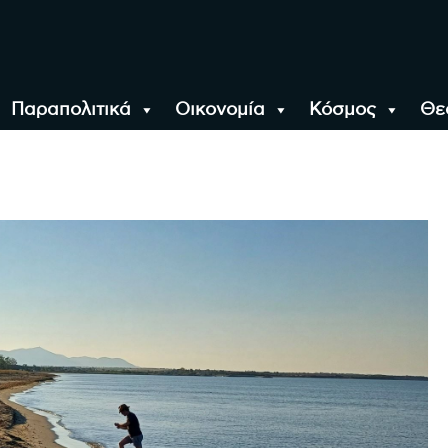
Παραπολιτικά
Οικονομία
Κόσμος
Θε
αλονίκη, την Ελλάδα κ