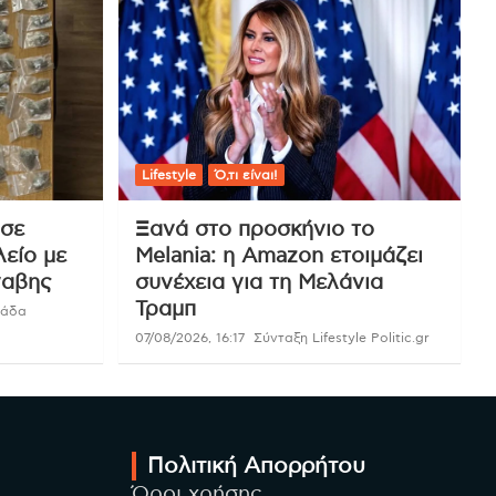
Lifestyle
Ό,τι είναι!
 σε
Ξανά στο προσκήνιο το
είο με
Melania: η Amazon ετοιμάζει
ναβης
συνέχεια για τη Μελάνια
Τραμπ
μάδα
07/08/2026, 16:17
Σύνταξη Lifestyle Politic.gr
Πολιτική Απορρήτου
Όροι χρήσης