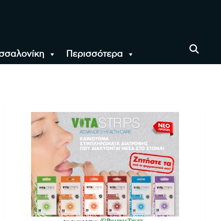
σσαλονίκη
Περισσότερα
αι όλο τον Κόσμο