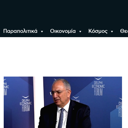
Παραπολιτικά
Οικονομία
Κόσμος
Θε
αλονίκη, την Ελλάδα κ