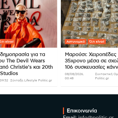
,τι είναι!
Αστυνομικό
Ό,τι είναι!
δημοπρασία για τα
Μαρούσι: Χειροπέδες
ου The Devil Wears
35χρονο μέσα σε σχολ
από Christie’s και 20th
106 συσκευασίες κάν
Studios
08/08/2026,
Συντακτική Ο
00:48
Politic.gr
09:52
Σύνταξη Lifestyle Politic.gr
Επικοινωνία
Email:
info@politic.gr