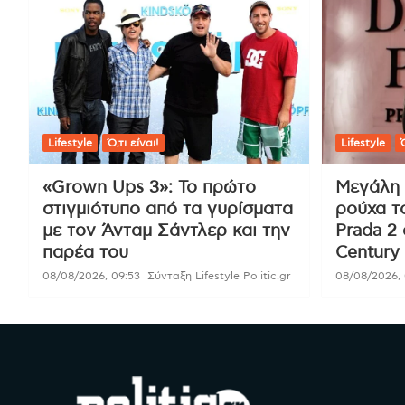
Lifestyle
Ό,τι είναι!
Lifestyle
Ό
«Grown Ups 3»: Το πρώτο
Μεγάλη 
στιγμιότυπο από τα γυρίσματα
ρούχα τ
με τον Άνταμ Σάντλερ και την
Prada 2 
παρέα του
Century 
08/08/2026, 09:53
Σύνταξη Lifestyle Politic.gr
08/08/2026, 