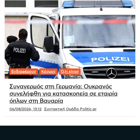
Ενδιαφέρουν
Κόσμος
Ό,τι είναι!
Συναγερμός στη Γερμανία: Ουκρανός
συνελήφθη για κατασκοπεία σε εταιρία
όπλων στη Βαυαρία
06/08/2026, 13:12
Συντακτική Ομάδα Politic.gr