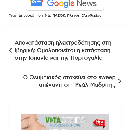
Tags:
Δημοσκόπηση
,
ΝΔ
,
ΠΑΣΟΚ
,
Πλεύση Ελευθερίας
Πλοήγηση
Αποκατάσταση ηλεκτροδότησης στη
άρθρων
Ιβηρική: Ομαλοποιείται η κατάσταση
στην Ισπανία και την Πορτογαλία
Ο Ολυμπιακός στοχεύει στο sweep
απέναντι στη Ρεάλ Μαδρίτης