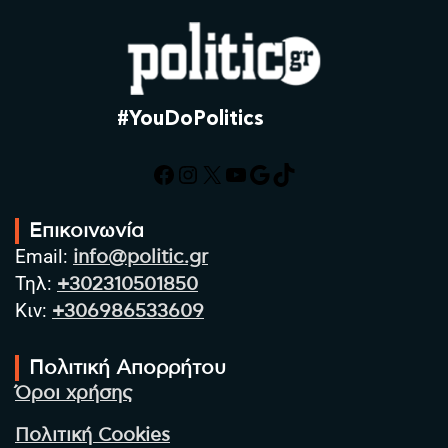
#YouDoPolitics
Facebook
Instagram
X
YouTube
Google
TikTok
Επικοινωνία
Email:
info@politic.gr
Τηλ:
+302310501850
Κιν:
+306986533609
Πολιτική Απορρήτου
Όροι χρήσης
Πολιτική Cookies