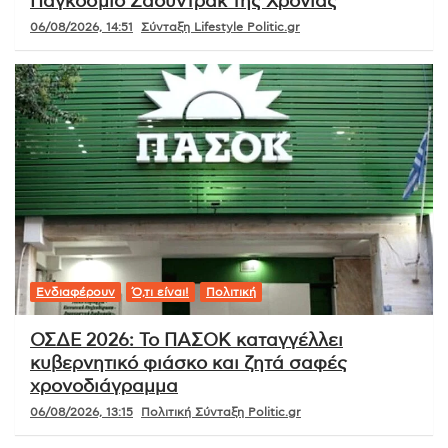
Παγκόσμιο Σάουντρακ της Χρονιάς
06/08/2026, 14:51
Σύνταξη Lifestyle Politic.gr
Ενδιαφέρουν
Ό,τι είναι!
Πολιτική
ΟΣΔΕ 2026: Το ΠΑΣΟΚ καταγγέλλει
κυβερνητικό φιάσκο και ζητά σαφές
χρονοδιάγραμμα
06/08/2026, 13:15
Πολιτική Σύνταξη Politic.gr