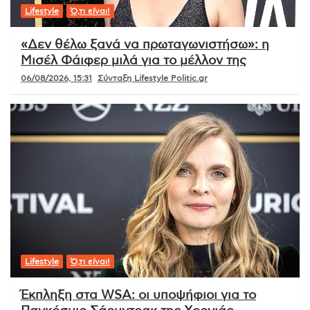
Lifestyle
Ό,τι είναι!
«Δεν θέλω ξανά να πρωταγωνιστήσω»: η
Μισέλ Φάιφερ μιλά για το μέλλον της
06/08/2026, 15:31
Σύνταξη Lifestyle Politic.gr
Lifestyle
Ό,τι είναι!
Έκπληξη στα WSA: οι υποψήφιοι για το