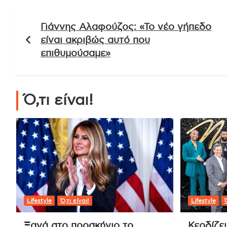
Πλοήγηση
Γιάννης Αλαφούζος: «Το νέο γήπεδο
άρθρων
είναι ακριβώς αυτό που
επιθυμούσαμε»
Ό,τι είναι!
Lifestyle
Ό,τι είναι!
Lifestyle
Ό
Ξανά στο προσκήνιο το
Κερδίζε