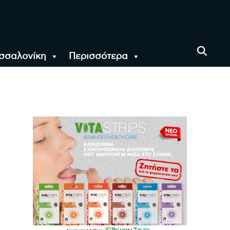
σσαλονίκη
Περισσότερα
αι όλο τον Κόσμο