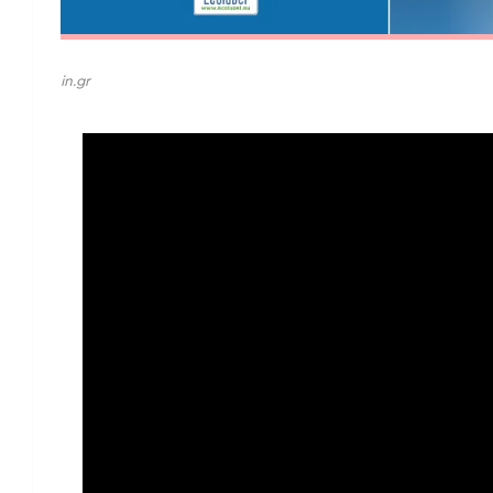
in.gr