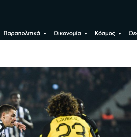
Παραπολιτικά
Οικονομία
Κόσμος
Θε
αλονίκη, την Ελλάδα κ