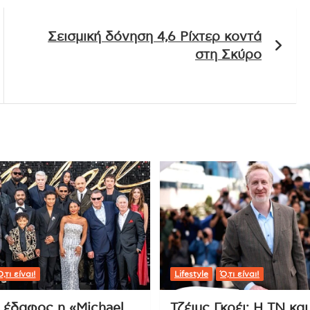
Σεισμική δόνηση 4,6 Ρίχτερ κοντά
στη Σκύρο
,τι είναι!
Lifestyle
Ό,τι είναι!
ι έδαφος η «Michael
Τζέιμς Γκρέι: Η ΤΝ και