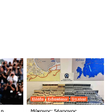
Ελλάδα
Ενδιαφέρουν
Ό,τι είναι!
 η
Μύκονος: 56χρονος