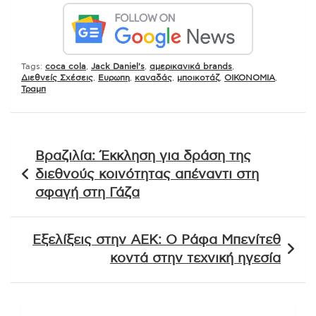
Tags:
coca cola
,
Jack Daniel's
,
αμερικανικά brands
,
Διεθνείς Σχέσεις
,
Ευρωπη
,
καναδάς
,
μποικοτάζ
,
ΟΙΚΟΝΟΜΙΑ
,
Τραμπ
Πλοήγηση
Βραζιλία: Έκκληση για δράση της
άρθρων
διεθνούς κοινότητας απέναντι στη
σφαγή στη Γάζα
Εξελίξεις στην ΑΕΚ: Ο Ράφα Μπενίτεθ
κοντά στην τεχνική ηγεσία