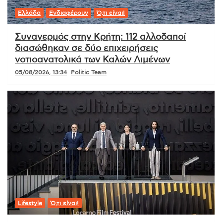
Ελλάδα
Ενδιαφέρουν
Ό,τι είναι!
Συναγερμός στην Κρήτη: 112 αλλοδαποί
διασώθηκαν σε δύο επιχειρήσεις
νοτιοανατολικά των Καλών Λιμένων
05/08/2026, 13:34
Politic Team
Lifestyle
Ό,τι είναι!