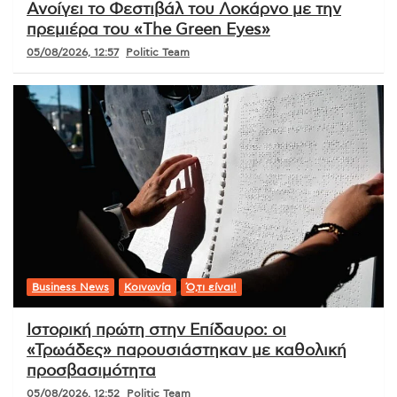
Ανοίγει το Φεστιβάλ του Λοκάρνο με την
πρεμιέρα του «The Green Eyes»
05/08/2026, 12:57
Politic Team
Business News
Κοινωνία
Ό,τι είναι!
Ιστορική πρώτη στην Επίδαυρο: οι
«Τρωάδες» παρουσιάστηκαν με καθολική
προσβασιμότητα
05/08/2026, 12:52
Politic Team