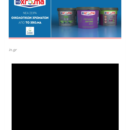
in.gr