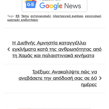
Tags:
EE
,
Temu
,
ανταγωνισμός
,
ηλεκτρονικό εμπόριο
,
κανονισμοί
,
κρατικές επιδοτήσεις
Πλοήγηση
Η Διεθνής Αμνηστία καταγγέλλει
άρθρων
εγκλήματα κατά της ανθρωπότητας από
τη Χαμάς και παλαιστινιακά κινήματα
Τρέξιμο: Ανακαλύψτε πώς να
ανεβάσετε την απόδοσή σας σε 60
ημέρες