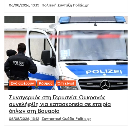
06/08/2026, 13:15
Πολιτική Σύνταξη Politic.gr
Ενδιαφέρουν
Κόσμος
Ό,τι είναι!
Συναγερμός στη Γερμανία: Ουκρανός
συνελήφθη για κατασκοπεία σε εταιρία
όπλων στη Βαυαρία
06/08/2026, 13:12
Συντακτική Ομάδα Politic.gr