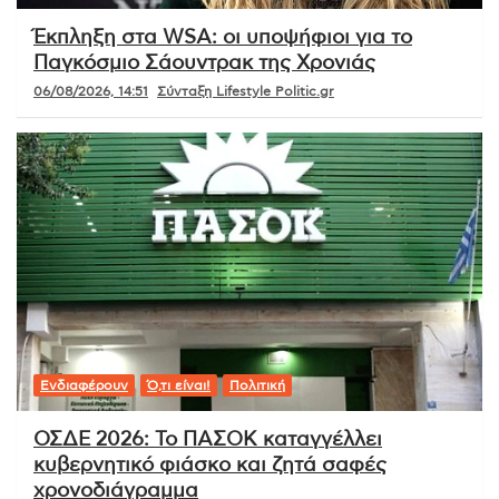
Έκπληξη στα WSA: οι υποψήφιοι για το
Παγκόσμιο Σάουντρακ της Χρονιάς
06/08/2026, 14:51
Σύνταξη Lifestyle Politic.gr
Ενδιαφέρουν
Ό,τι είναι!
Πολιτική
ΟΣΔΕ 2026: Το ΠΑΣΟΚ καταγγέλλει
κυβερνητικό φιάσκο και ζητά σαφές
χρονοδιάγραμμα