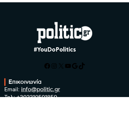
#YouDoPolitics
Facebook
Instagram
X
YouTube
Google
TikTok
Επικοινωνία
Email:
info@politic.gr
Τηλ:
+302310501850
Κιν:
+306986533609
Πολιτική Απορρήτου
Όροι χρήσης