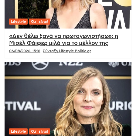
Lifestyle
Ό,τι είναι!
«Δεν θέλω ξανά να πρωταγωνιστήσω»: η
Μισέλ Φάιφερ μιλά για το μέλλον της
06/08/2026, 15:31
Σύνταξη Lifestyle Politic.gr
Lifestyle
Ό,τι είναι!