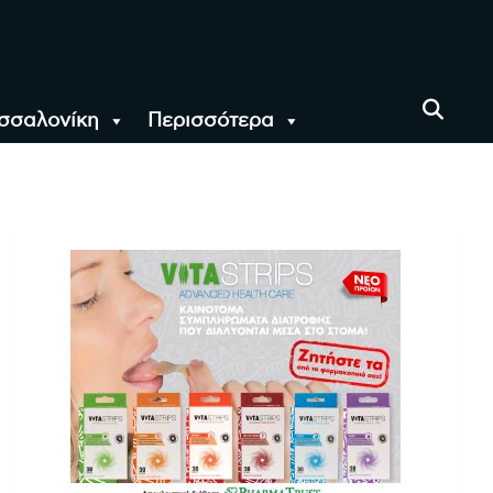
σσαλονίκη
Περισσότερα
αι όλο τον Κόσμο