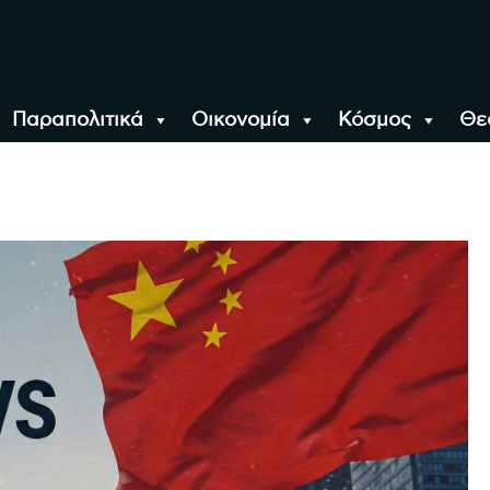
Παραπολιτικά
Οικονομία
Κόσμος
Θε
αλονίκη, την Ελλάδα κ