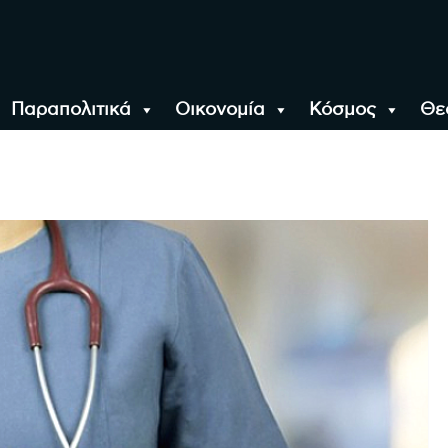
Παραπολιτικά
Οικονομία
Κόσμος
Θε
αλονίκη, την Ελλάδα κ