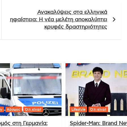
Ανακαλύψεις στα ελληνικά
ηφαίστεια: Η νέα μελέτη αποκαλύπτει
κρυφές δραστηριότητες
υν
Κόσμος
Ό,τι είναι!
Lifestyle
Ό,τι είναι!
μός στη Γερμανία:
Spider-Man: Brand N