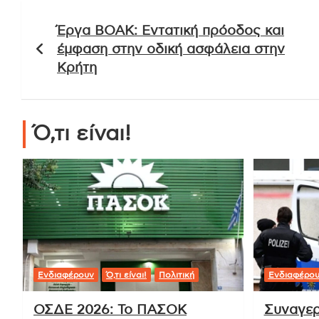
Πλοήγηση
Έργα ΒΟΑΚ: Εντατική πρόοδος και
άρθρων
έμφαση στην οδική ασφάλεια στην
Κρήτη
Ό,τι είναι!
Ενδιαφέρουν
Ό,τι είναι!
Πολιτική
Ενδιαφέρο
ΟΣΔΕ 2026: Το ΠΑΣΟΚ
Συναγερ