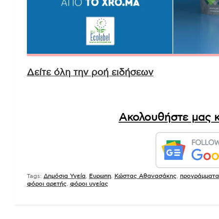
Δείτε όλη την ροή ειδήσεων
Ακολουθήστε μας κ
Tags:
Δημόσια Υγεία
,
Ευρωπη
,
Κώστας Αθανασάκης
,
προγράμματα
φόροι αρετής
,
φόροι υγείας