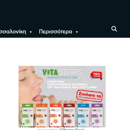
σσαλονίκη
Περισσότερα
αι όλο τον Κόσμο