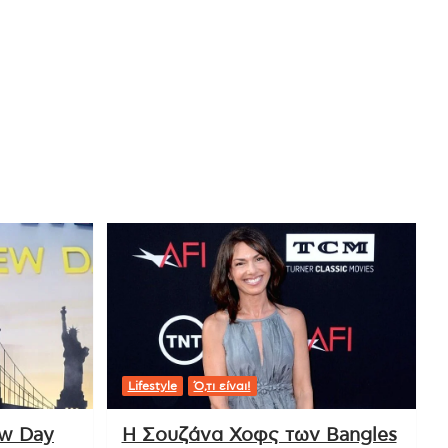
Lifestyle
Ό,τι είναι!
ew Day
Η Σουζάνα Χοφς των Bangles