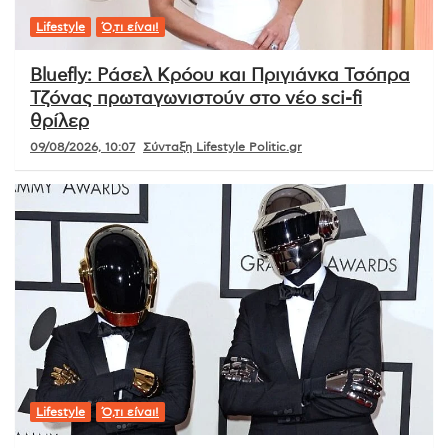
Lifestyle
Ό,τι είναι!
Bluefly: Ράσελ Κρόου και Πριγιάνκα Τσόπρα
Τζόνας πρωταγωνιστούν στο νέο sci-fi
θρίλερ
09/08/2026, 10:07
Σύνταξη Lifestyle Politic.gr
Lifestyle
Ό,τι είναι!