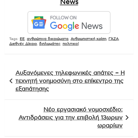
News
Tags:
EE
,
ανθρώπινα δικαιώματα
,
Ανθρωπιστική κρίση
,
ΓΆΖΑ
,
Διεθνές Δίκαιο
,
διπλωμάτες
,
πολιτικοί
Πλοήγηση
Αυξανόμενες τηλεφωνικές απάτες – Η
άρθρων
τεχνητή νοημοσύνη στο επίκεντρο της
εξαπάτησης
Νέο εργασιακό νομοσχέδιο:
Αντιδράσεις για την επιβολή 13ωρων
ωραρίων