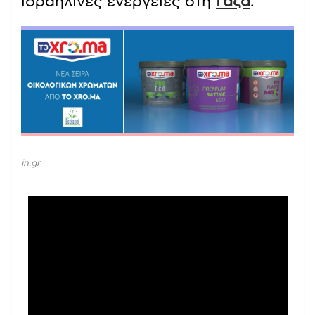
ισραηλινές ενέργειες στη
Γάζα
.
in.gr