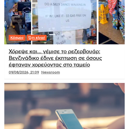
Κόσμος
Ό,τι είναι!
Χόρεψε και… γέμισε το ρεζερβουάρ:
Βενζινάδικο έδινε έκπτωση σε όσους
έφταναν χορεύοντας στο ταμείο
09/08/2026, 21:09
Newsroom