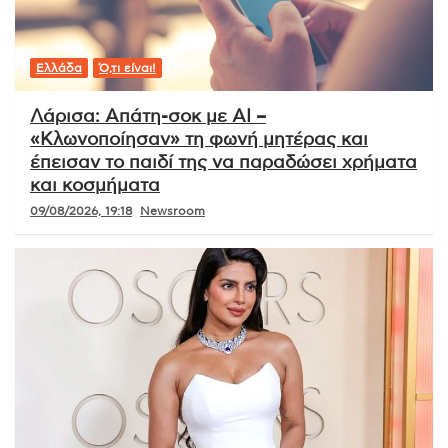
Ελλάδα
Ό,τι είναι!
Λάρισα: Απάτη-σοκ με AI –
«Κλωνοποίησαν» τη φωνή μητέρας και
έπεισαν το παιδί της να παραδώσει χρήματα
και κοσμήματα
09/08/2026, 19:18
Newsroom