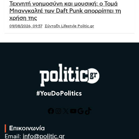
Τεχνητή νοημοσύνη και μουσική: ο Τομά
Μπανγκαλτέ των Daft Punk απορρίπτει τη
χρήση της
09/08/2026, 09:57
Σύνταξη Lifestyle Politic.gr
#YouDoPolitics
Facebook
Instagram
X
YouTube
Google
TikTok
Επικοινωνία
Email:
info@politic.gr