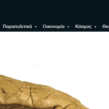
Παραπολιτικά
Οικονομία
Κόσμος
Θε
αλονίκη, την Ελλάδα κ