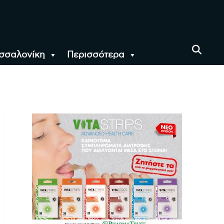
σσαλονίκη
Περισσότερα
αι όλο τον Κόσμο