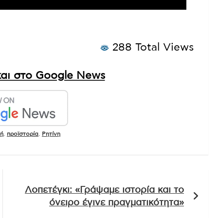
288 Total Views
αι στο Google News
κή
,
προϊστορία
,
Ρητίνη
Λοπετέγκι: «Γράψαμε ιστορία και το
όνειρο έγινε πραγματικότητα»