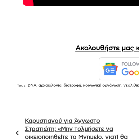
Ακολουθήστε μας κ
Tags:
DNA
,
αρχαιολογία
,
διατροφή
,
κοινωνική οργάνωση
,
νεολιθι
Πλοήγηση
Καρυστιανού για Άγνωστο
άρθρων
Στρατιώτη: «Μην τολμήσετε να
οικειοποιηθείτε το Μνημείο, γιατί θα