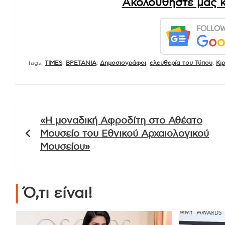
Ακολουθήστε μας κ
Tags:
TIMES
,
ΒΡΕΤΑΝΙΑ
,
Δημοσιογράφοι
,
ελευθερία του Τύπου
,
Κι
Πλοήγηση
«Η μοναδική Αφροδίτη στο Αθέατο
άρθρων
Μουσείο του Εθνικού Αρχαιολογικού
Μουσείου»
Ό,τι είναι!