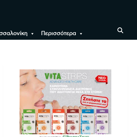
σσαλονίκη
Περισσότερα
αι όλο τον Κόσμο