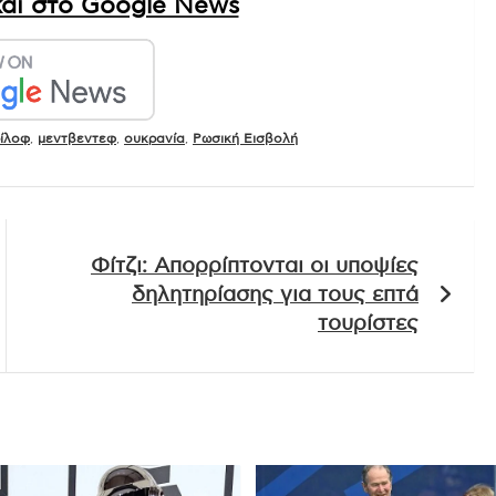
αι στο Google News
ρίλοφ
,
μεντβεντεφ
,
ουκρανία
,
Ρωσική Εισβολή
Φίτζι: Απορρίπτονται οι υποψίες
δηλητηρίασης για τους επτά
τουρίστες