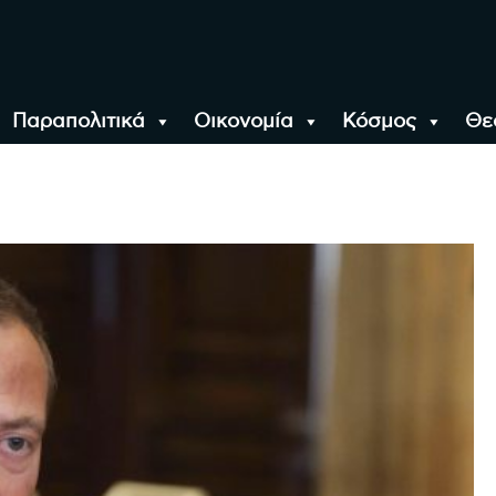
Παραπολιτικά
Οικονομία
Κόσμος
Θε
αλονίκη, την Ελλάδα κ