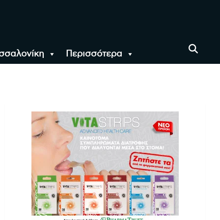
σσαλονίκη
Περισσότερα
αι όλο τον Κόσμο