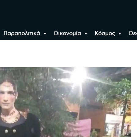
Παραπολιτικά
Οικονομία
Κόσμος
Θε
αλονίκη, την Ελλάδα κ