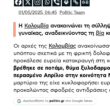
01/05/2025, 06:45
Politic Team
Η
Κολομ
βία
ανακοινώνει τη σύλλη
γυναίκας, αναδεικνύοντας τη
βία
κ
Οι αρχές της
Κολομ
βίας
ανακοίνωσαν
υπόπτου σχετικά με τη φρικτή δολο
προκάλεσε ευρεία κατακραυγή στη 
βρέθηκε σε ποτάμι, θύμα ξυλοδαρμο
περασμένο Απρίλιο στην κοινότητα 
μαρτύριο της είχε κυκλοφορήσει ευρ
προκαλώντας σφοδρές αντιδράσεις σ
Ακολουθήστε το
politic.gr
στο Google News