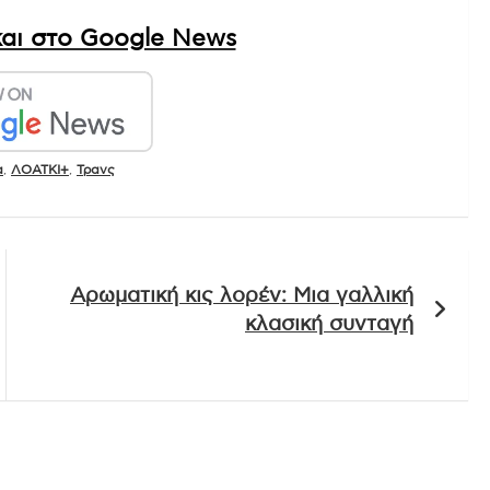
αι στο Google News
α
,
ΛΟΑΤΚΙ+
,
Τρανς
Αρωματική κις λορέν: Μια γαλλική
κλασική συνταγή