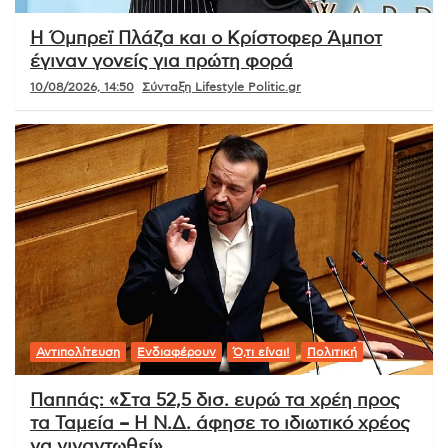
Η Όμπρεϊ Πλάζα και ο Κρίστοφερ Άμποτ
έγιναν γονείς για πρώτη φορά
10/08/2026, 14:50
Σύνταξη Lifestyle Politic.gr
Αντιπολίτευση
Ενδιαφέρουν
Ό,τι είναι!
Πολιτική
Παππάς: «Στα 52,5 δισ. ευρώ τα χρέη προς
τα Ταμεία – Η Ν.Δ. άφησε το ιδιωτικό χρέος
να γιγαντωθεί»