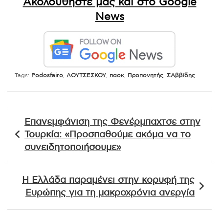
Ακολουθήστε μας και στο Google
News
Tags:
Podosfairo
,
ΛΟΥΤΣΕΣΚΟΥ
,
παοκ
,
Προπονητής
,
ΣΑββίδης
Πλοήγηση
Επανεμφάνιση της Φενέρμπαχτσε στην
άρθρων
Τουρκία: «Προσπαθούμε ακόμα να το
συνειδητοποιήσουμε»
Η Ελλάδα παραμένει στην κορυφή της
Ευρώπης για τη μακροχρόνια ανεργία