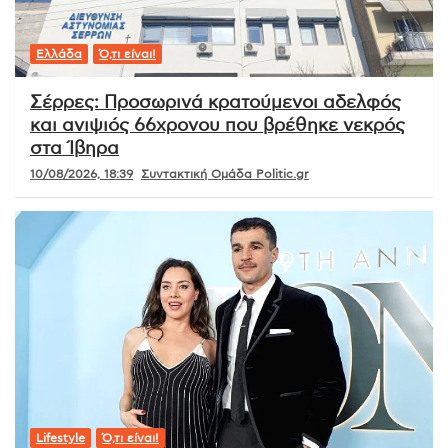
Ελλάδα
Ό,τι είναι!
Σέρρες: Προσωρινά κρατούμενοι αδελφός
και ανιψιός 66χρονου που βρέθηκε νεκρός
στα Ίβηρα
10/08/2026, 18:39
Συντακτική Ομάδα Politic.gr
Lifestyle
Ό,τι είναι!