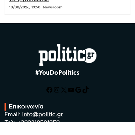
10/08/2026, 13:50
Newsroom
#YouDoPolitics
Facebook
Instagram
X
YouTube
Google
TikTok
Επικοινωνία
Email:
info@politic.gr
Τηλ:
+302310501850
Κιν:
+306986533609