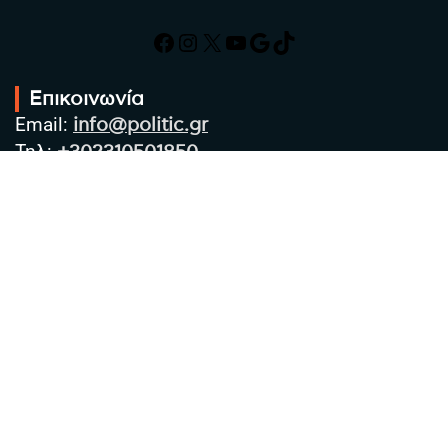
Facebook
Instagram
X
YouTube
Google
TikTok
Επικοινωνία
Email:
info@politic.gr
Τηλ:
+302310501850
Κιν:
+306986533609
Πολιτική Απορρήτου
Όροι χρήσης
Πολιτική Cookies
Πολιτική προστασίας προσωπικών
δεδομένων
Συντακτική Ομάδα