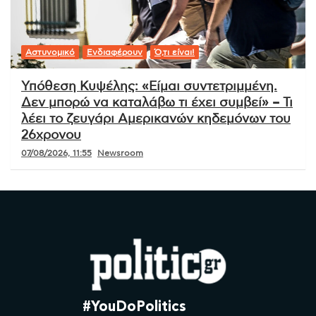
Αστυνομικό
Ενδιαφέρουν
Ό,τι είναι!
Υπόθεση Κυψέλης: «Είμαι συντετριμμένη.
Δεν μπορώ να καταλάβω τι έχει συμβεί» – Τι
λέει το ζευγάρι Αμερικανών κηδεμόνων του
26χρονου
07/08/2026, 11:55
Newsroom
#YouDoPolitics