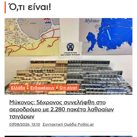
Ό,τι είναι!
Ελλάδα
Ενδιαφέρουν
Ό,τι είναι!
Μύκονος: 56χρονος συνελήφθη στο
αεροδρόμιο με 2.280 πακέτα λαθραίων
τσιγάρων
07/08/2026, 13:10
Συντακτική Ομάδα Politic.gr