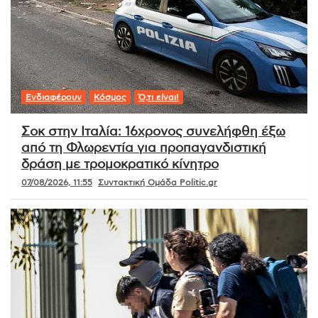
Ενδιαφέρουν
Κόσμος
Ό,τι είναι!
Σοκ στην Ιταλία: 16χρονος συνελήφθη έξω
από τη Φλωρεντία για προπαγανδιστική
δράση με τρομοκρατικό κίνητρο
07/08/2026, 11:55
Συντακτική Ομάδα Politic.gr