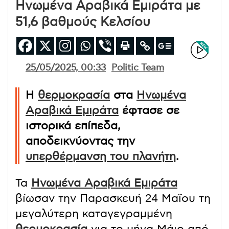
Ηνωμένα Αραβικά Εμιράτα με
51,6 βαθμούς Κελσίου
25/05/2025, 00:33
Politic Team
Η
θερμοκρασία
στα
Ηνωμένα
Αραβικά Εμιράτα
έφτασε σε
ιστορικά επίπεδα,
αποδεικνύοντας την
υπερθέρμανση του πλανήτη
.
Τα
Ηνωμένα Αραβικά Εμιράτα
βίωσαν την Παρασκευή 24 Μαΐου τη
μεγαλύτερη καταγεγραμμένη
θερμοκρασία
για το μήνα Μάιο από