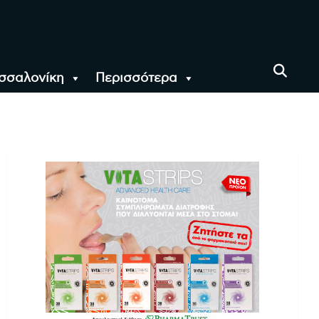
σσαλονίκη
Περισσότερα
αι όλο τον Κόσμο