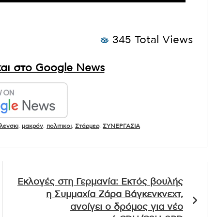
345 Total Views
αι στο Google News
λενσκι
,
μακρόν
,
πολιτικοι
,
Στάρμερ
,
ΣΥΝΕΡΓΑΣΙΑ
Εκλογές στη Γερμανία: Εκτός βουλής
η Συμμαχία Ζάρα Βάγκενκνεχτ,
ανοίγει ο δρόμος για νέο