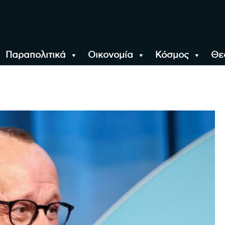
Παραπολιτικά
Οικονομία
Κόσμος
Θε
αλονίκη, την Ελλάδα κ