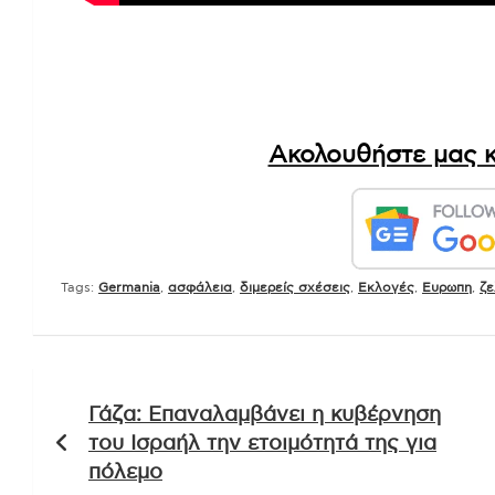
Ακολουθήστε μας κ
Tags:
Germania
,
ασφάλεια
,
διμερείς σχέσεις
,
Εκλογές
,
Ευρωπη
,
ζε
Πλοήγηση
Γάζα: Επαναλαμβάνει η κυβέρνηση
άρθρων
του Ισραήλ την ετοιμότητά της για
πόλεμο