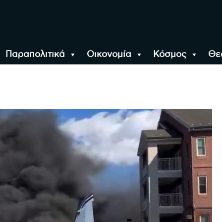
Παραπολιτικά
Οικονομία
Κόσμος
Θε
αλονίκη, την Ελλάδα κ