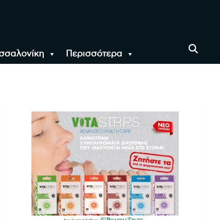
σσαλονίκη
Περισσότερα
αι όλο τον Κόσμο