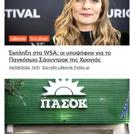
Lifestyle
Ό,τι είναι!
Έκπληξη στα WSA: οι υποψήφιοι για το
Παγκόσμιο Σάουντρακ της Χρονιάς
06/08/2026, 14:51
Σύνταξη Lifestyle Politic.gr