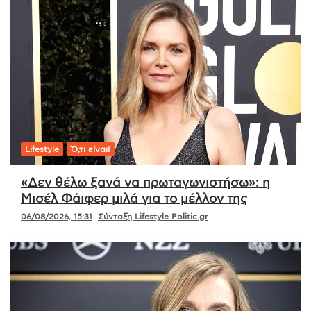
Lifestyle
Ό,τι είναι!
«Δεν θέλω ξανά να πρωταγωνιστήσω»: η
Μισέλ Φάιφερ μιλά για το μέλλον της
06/08/2026, 15:31
Σύνταξη Lifestyle Politic.gr