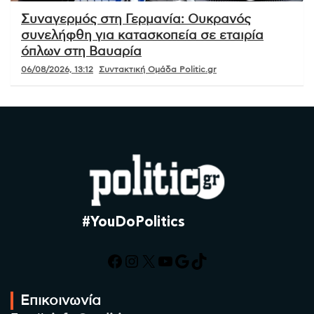
Συναγερμός στη Γερμανία: Ουκρανός
συνελήφθη για κατασκοπεία σε εταιρία
όπλων στη Βαυαρία
06/08/2026, 13:12
Συντακτική Ομάδα Politic.gr
#YouDoPolitics
Facebook
Instagram
X
YouTube
Google
TikTok
Επικοινωνία