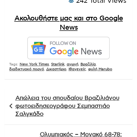
242 Total Views
Ακολουθήστε μας και στο Google
News
Tags:
New York Times
,
Starlink
,
αγωγή
,
Βραζιλία
,
διαδικτυακό πορνό
,
Δικαστήριο
,
Ιθαγενείς
,
φυλή Marubo
Πλοήγηση
Απώλεια του σπουδαίου Βραζιλιάνου
άρθρων
φωτοειδησεογράφου Σεμπαστιάο
Σαλγκάδο
Ολυμπιακός – Μονακό 68-78: