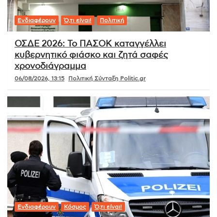
Ενδιαφέρουν
Ό,τι είναι!
Πολιτική
ΟΣΔΕ 2026: Το ΠΑΣΟΚ καταγγέλλει
κυβερνητικό φιάσκο και ζητά σαφές
χρονοδιάγραμμα
06/08/2026, 13:15
Πολιτική Σύνταξη Politic.gr
Ενδιαφέρουν
Κόσμος
Ό,τι είναι!