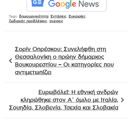
Tags:
δημιουργικότητα
,
Εντάσεις
,
Ευκαιρίες
,
ζωδιακές προβλέψεις
,
σχεσεις
Πλοήγηση
Σορίν Οπρέσκου: Συνελήφθη στη
άρθρων
Θεσσαλονίκη ο πρώην δήμαρχος
Βουκουρεστίου – Οι κατηγορίες που
αντιμετωπίζει
Ευρωβόλεϊ: Η εθνική ανδρών
κληρώθηκε στον Α΄ όμιλο με Ιταλία,
Σουηδία, Σλοβενία, Τσεχία και Σλοβακία