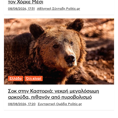
τον Χόρχε Μέσι
08/08/2026, 17:51
Αθλητική Σύνταξη Politic.gr
Ελλάδα
Ό,τι είναι!
Σοκ στην Καστοριά: νεκρή μεγαλόσωμη
αρκούδα, πιθανόν από πυροβολισμό
08/08/2026, 17:20
Συντακτική Ομάδα Politic.gr