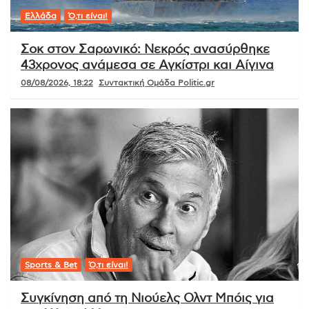
Ελλάδα
Ό,τι είναι!
Σοκ στον Σαρωνικό: Νεκρός ανασύρθηκε
43χρονος ανάμεσα σε Αγκίστρι και Αίγινα
08/08/2026, 18:22
Συντακτική Ομάδα Politic.gr
Sports & Bet
Ό,τι είναι!
Συγκίνηση από τη Νιούελς Ολντ Μπόις για