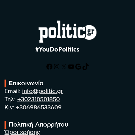
#YouDoPolitics
Facebook
Instagram
X
YouTube
Google
TikTok
Επικοινωνία
Email:
info@politic.gr
Τηλ:
+302310501850
Κιν:
+306986533609
Πολιτική Απορρήτου
Όροι χρήσης