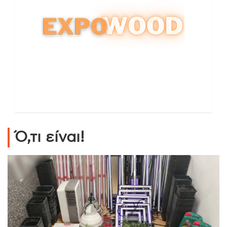
Ό,τι είναι!