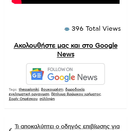
396 Total Views
Ακολουθήστε μας και στο Google
News
Tags:
thessaloniki
,
βουκουρέστι
,
δωροδοκία
,
εγκληματική οργανωση
,
ξέπλυμα βρώμικου χρήματος
,
Σορίν Οπρέσκου
,
σύλληψη
Πλοήγηση
Τι αποκαλύπτει ο οδηγός επιβίωσης για
άρθρων