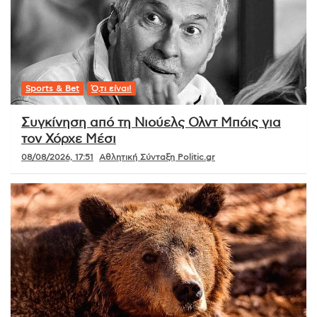
Sports & Bet
Ό,τι είναι!
Συγκίνηση από τη Νιούελς Ολντ Μπόις για
τον Χόρχε Μέσι
08/08/2026, 17:51
Αθλητική Σύνταξη Politic.gr