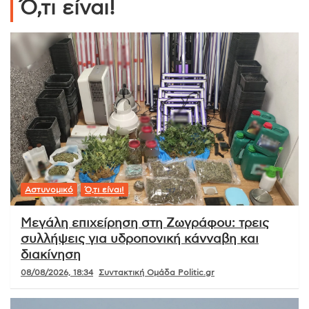
Ό,τι είναι!
Αστυνομικό
Ό,τι είναι!
Μεγάλη επιχείρηση στη Ζωγράφου: τρεις
συλλήψεις για υδροπονική κάνναβη και
διακίνηση
08/08/2026, 18:34
Συντακτική Ομάδα Politic.gr