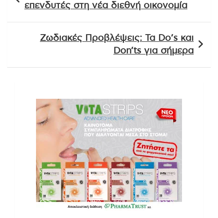
επενδυτές στη νέα διεθνή οικονομία
Ζωδιακές Προβλέψεις: Τα Do’s και
Don’ts για σήμερα