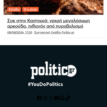
Ελλάδα
Ό,τι είναι!
Σοκ στην Καστοριά: νεκρή μεγαλόσωμη
αρκούδα, πιθανόν από πυροβολισμό
08/08/2026, 17:20
Συντακτική Ομάδα Politic.gr
#YouDoPolitics
Facebook
Instagram
X
YouTube
Google
TikTok