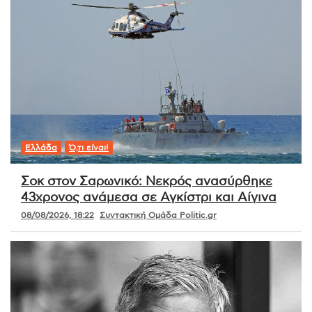
Ελλάδα
Ό,τι είναι!
Σοκ στον Σαρωνικό: Νεκρός ανασύρθηκε
43χρονος ανάμεσα σε Αγκίστρι και Αίγινα
08/08/2026, 18:22
Συντακτική Ομάδα Politic.gr