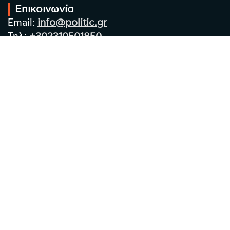
Επικοινωνία
Email:
info@politic.gr
Τηλ:
+302310501850
Κιν:
+306986533609
Πολιτική Απορρήτου
Όροι χρήσης
Πολιτική Cookies
Πολιτική προστασίας προσωπικών
δεδομένων
Συντακτική Ομάδα
Στοιχεία Επιχείρησης