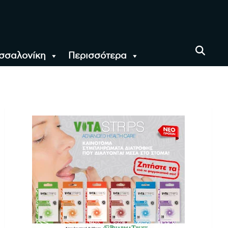
σσαλονίκη
Περισσότερα
αι όλο τον Κόσμο