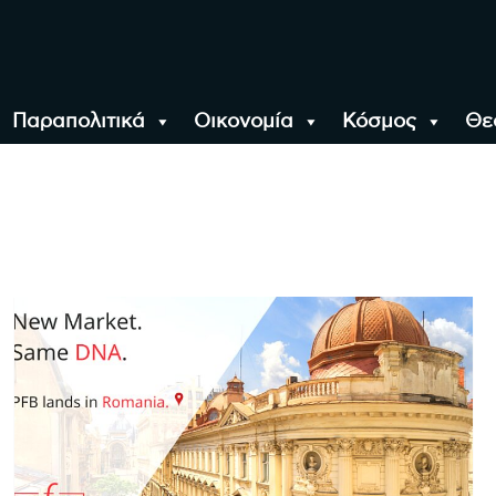
Παραπολιτικά
Οικονομία
Κόσμος
Θε
αλονίκη, την Ελλάδα κ