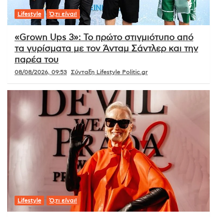
Lifestyle
Ό,τι είναι!
«Grown Ups 3»: Το πρώτο στιγμιότυπο από
τα γυρίσματα με τον Άνταμ Σάντλερ και την
παρέα του
08/08/2026, 09:53
Σύνταξη Lifestyle Politic.gr
Lifestyle
Ό,τι είναι!