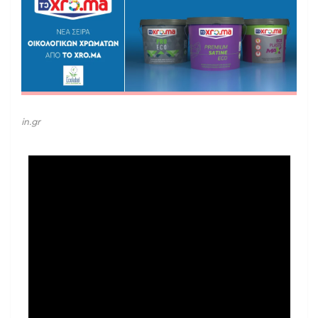
in.gr