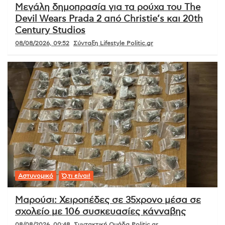
Μεγάλη δημοπρασία για τα ρούχα του The
Devil Wears Prada 2 από Christie’s και 20th
Century Studios
08/08/2026, 09:52
Σύνταξη Lifestyle Politic.gr
Αστυνομικό
Ό,τι είναι!
Μαρούσι: Χειροπέδες σε 35χρονο μέσα σε
σχολείο με 106 συσκευασίες κάνναβης
08/08/2026, 00:48
Συντακτική Ομάδα Politic.gr