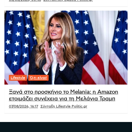
Lifestyle
Ό,τι είναι!
Ξανά στο προσκήνιο το Melania: η Amazon
ετοιμάζει συνέχεια για τη Μελάνια Τραμπ
07/08/2026, 16:17
Σύνταξη Lifestyle Politic.gr