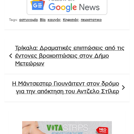
Tags:
αστυνομία
,
Βία
,
καυγάς
,
Κηφισιάς
,
περιστατικο
Πλοήγηση
Τρίκαλα: Δραματικές επιπτώσεις από τις
άρθρων
έντονες βροχοπτώσεις στον Δήμο
Μετεώρων
Η Μάντσεστερ Γιουνάιτεντ στον δρόμο
για την απόκτηση του Αντζελο Στίλερ