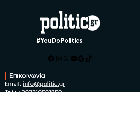
#YouDoPolitics
Facebook
Instagram
X
YouTube
Google
TikTok
Επικοινωνία
Email:
info@politic.gr
Τηλ:
+302310501850
Κιν:
+306986533609
Πολιτική Απορρήτου
Όροι χρήσης
Πολιτική Cookies