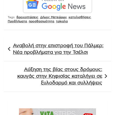
Tags:
βροχοπτώσεις
,
Δήμος Μετεώρων
,
κατολισθήσεις
,
Προβλήματα
,
προσβασιμότητα
,
τρίκαλα
Πλοήγηση
Αναβολή στην επιστροφή του Πάλμερ:
άρθρων
Νέα προβλήματα για την Τσέλσι
Αύξηση της βίας στους δρόμους:
καυγάς στην Κηφισίας καταλήγει σε
ξυλοδαρμό και συλλήψεις