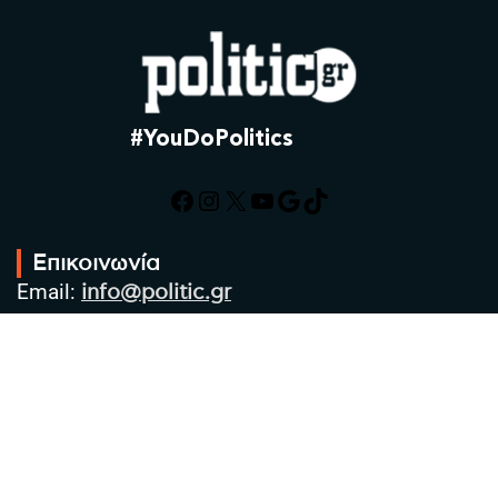
#YouDoPolitics
Facebook
Instagram
X
YouTube
Google
TikTok
Επικοινωνία
Email:
info@politic.gr
Τηλ:
+302310501850
Κιν:
+306986533609
Πολιτική Απορρήτου
Όροι χρήσης
Πολιτική Cookies