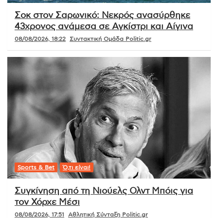
Σοκ στον Σαρωνικό: Νεκρός ανασύρθηκε
43χρονος ανάμεσα σε Αγκίστρι και Αίγινα
08/08/2026, 18:22
Συντακτική Ομάδα Politic.gr
Sports & Bet
Ό,τι είναι!
Συγκίνηση από τη Νιούελς Ολντ Μπόις για
τον Χόρχε Μέσι
08/08/2026, 17:51
Αθλητική Σύνταξη Politic.gr