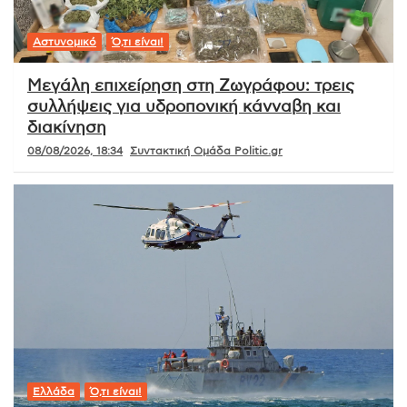
Αστυνομικό
Ό,τι είναι!
Μεγάλη επιχείρηση στη Ζωγράφου: τρεις
συλλήψεις για υδροπονική κάνναβη και
διακίνηση
08/08/2026, 18:34
Συντακτική Ομάδα Politic.gr
Ελλάδα
Ό,τι είναι!