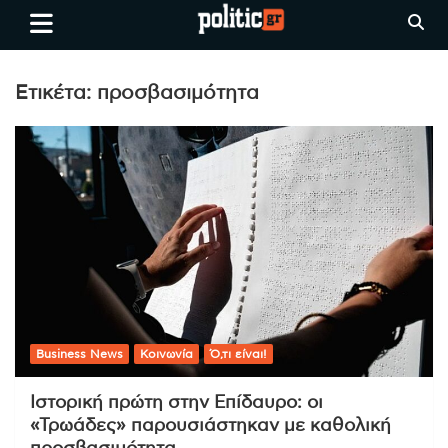
Skip
politic.gr
Ειδήσεις απο τη
to
Θεσσαλονίκη, την Ελλάδα και
content
όλο τον Κόσμο
Ετικέτα:
προσβασιμότητα
Business News
Κοινωνία
Ό,τι είναι!
Ιστορική πρώτη στην Επίδαυρο: οι
«Τρωάδες» παρουσιάστηκαν με καθολική