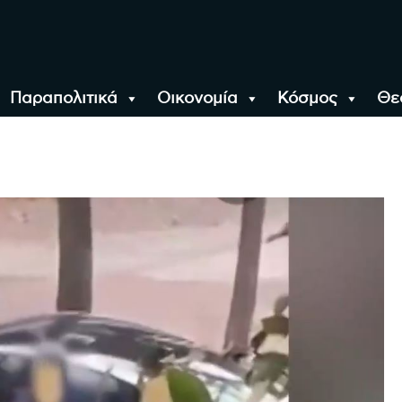
Παραπολιτικά
Οικονομία
Κόσμος
Θε
αλονίκη, την Ελλάδα κ