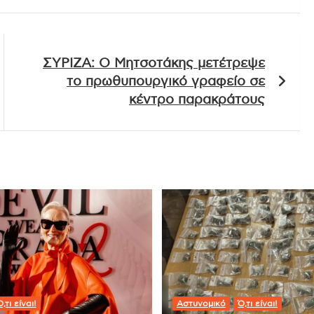
ΣΥΡΙΖΑ: Ο Μητσοτάκης μετέτρεψε
το πρωθυπουργικό γραφείο σε
κέντρο παρακράτους
,τι είναι!
Αστυνομικό
Ό,τι είναι!