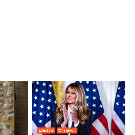
Lifestyle
Ό,τι είναι!