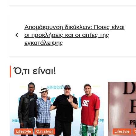
Πλοήγηση
Απομάκρυνση δικύκλων: Ποιες είναι
άρθρων
οι προκλήσεις και οι αιτίες της
εγκατάλειψης
Ό,τι είναι!
Lifestyle
Ό,τι είναι!
Lifestyle
Ό