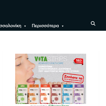
σσαλονίκη
Περισσότερα
αι όλο τον Κόσμο