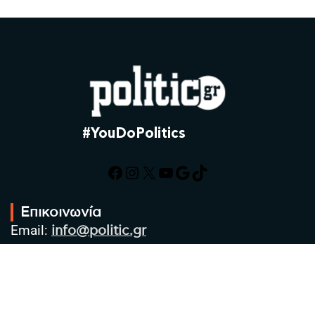
#YouDoPolitics
Facebook
Instagram
X
YouTube
Google
TikTok
Επικοινωνία
Email:
info@politic.gr
Τηλ:
+302310501850
Κιν:
+306986533609
Πολιτική Απορρήτου