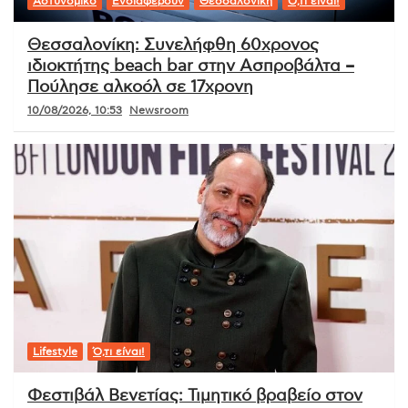
Αστυνομικό
Ενδιαφέρουν
Θεσσαλονίκη
Ό,τι είναι!
Θεσσαλονίκη: Συνελήφθη 60χρονος
ιδιοκτήτης beach bar στην Ασπροβάλτα –
Πούλησε αλκοόλ σε 17χρονη
10/08/2026, 10:53
Newsroom
Lifestyle
Ό,τι είναι!
Φεστιβάλ Βενετίας: Τιμητικό βραβείο στον