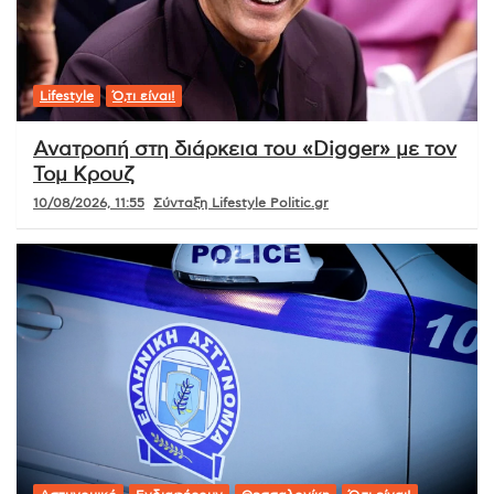
Lifestyle
Ό,τι είναι!
Ανατροπή στη διάρκεια του «Digger» με τον
Τομ Κρουζ
10/08/2026, 11:55
Σύνταξη Lifestyle Politic.gr