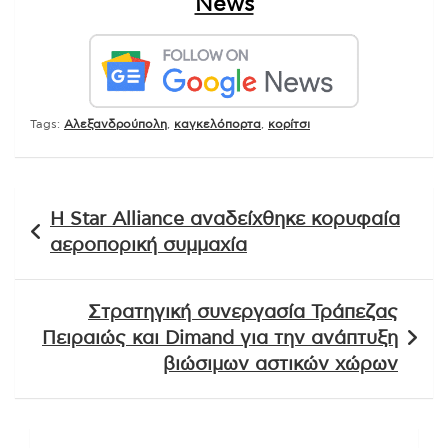
News
Tags:
Αλεξανδρούπολη
,
καγκελόπορτα
,
κορίτσι
Πλοήγηση
Η Star Alliance αναδείχθηκε κορυφαία
άρθρων
αεροπορική συμμαχία
Στρατηγική συνεργασία Τράπεζας
Πειραιώς και Dimand για την ανάπτυξη
βιώσιμων αστικών χώρων