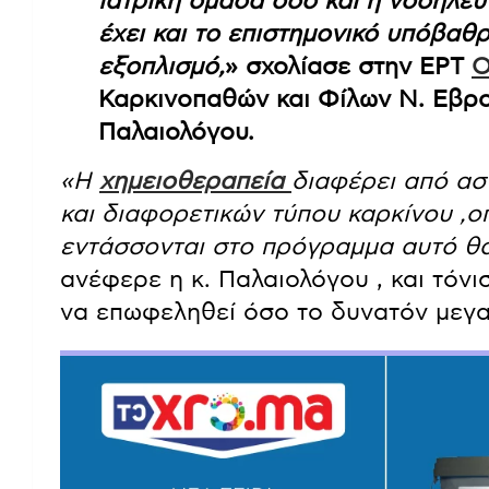
ιατρική ομάδα όσο και η νοσηλευ
έχει και το επιστημονικό υπόβαθ
εξοπλισμό,
» σχολίασε στην ΕΡΤ
Ο
Καρκινοπαθών και Φίλων Ν. Εβρο
Παλαιολόγου.
«Η
χημειοθεραπεία
διαφέρει από ασ
και διαφορετικών τύπου καρκίνου ,ο
εντάσσονται στο πρόγραμμα αυτό θα 
ανέφερε η κ. Παλαιολόγου , και τόνι
να επωφεληθεί όσο το δυνατόν μεγ