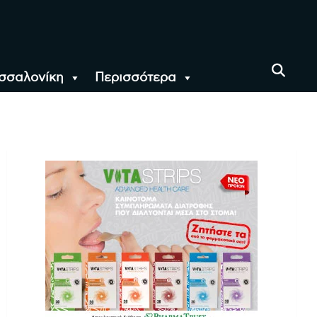
σσαλονίκη
Περισσότερα
αι όλο τον Κόσμο