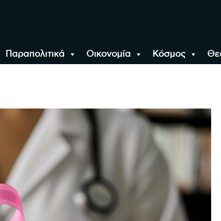
Παραπολιτικά
Οικονομία
Κόσμος
Θε
αλονίκη, την Ελλάδα κ