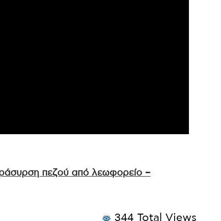
αράσυρση πεζού από λεωφορείο –
344 Total Views