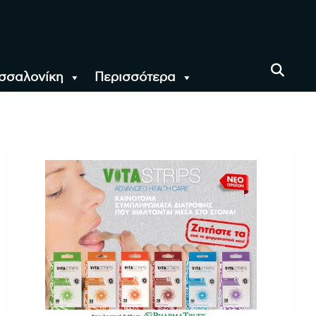
σσαλονίκη
Περισσότερα
αι όλο τον Κόσμο