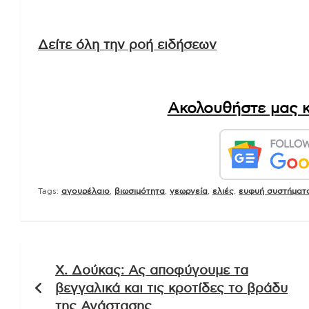
Δείτε όλη την ροή ειδήσεων
Ακολουθήστε μας κ
Tags:
αγουρέλαιο
,
βιωσιμότητα
,
γεωργεία
,
ελιές
,
ευφυή συστήματ
Πλοήγηση
Χ. Δούκας: Ας αποφύγουμε τα
άρθρων
βεγγαλικά και τις κροτίδες το βράδυ
της Ανάστασης