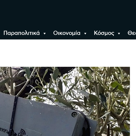
Παραπολιτικά
Οικονομία
Κόσμος
Θε
αλονίκη, την Ελλάδα κ