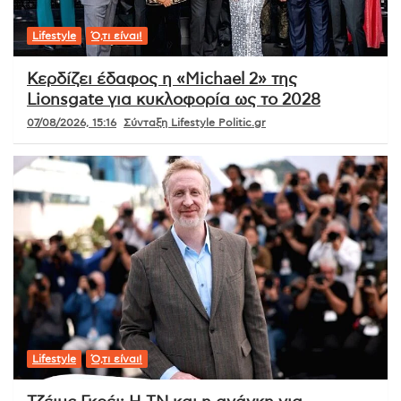
Lifestyle
Ό,τι είναι!
Κερδίζει έδαφος η «Michael 2» της
Lionsgate για κυκλοφορία ως το 2028
07/08/2026, 15:16
Σύνταξη Lifestyle Politic.gr
Lifestyle
Ό,τι είναι!