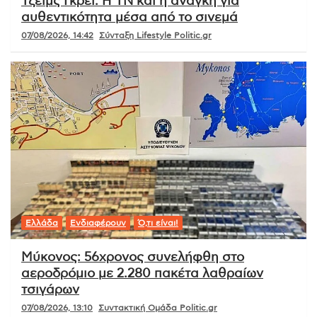
Τζέιμς Γκρέι: Η ΤΝ και η ανάγκη για
αυθεντικότητα μέσα από το σινεμά
07/08/2026, 14:42
Σύνταξη Lifestyle Politic.gr
Ελλάδα
Ενδιαφέρουν
Ό,τι είναι!
Μύκονος: 56χρονος συνελήφθη στο
αεροδρόμιο με 2.280 πακέτα λαθραίων
τσιγάρων
07/08/2026, 13:10
Συντακτική Ομάδα Politic.gr