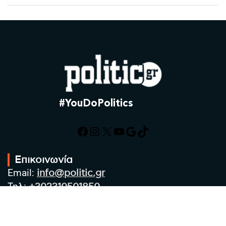
#YouDoPolitics
Facebook
Instagram
X
YouTube
Google
TikTok
Επικοινωνία
Email:
info@politic.gr
Τηλ:
+302310501850
Κιν:
+306986533609