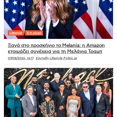
Lifestyle
Ό,τι είναι!
Ξανά στο προσκήνιο το Melania: η Amazon
ετοιμάζει συνέχεια για τη Μελάνια Τραμπ
07/08/2026, 16:17
Σύνταξη Lifestyle Politic.gr