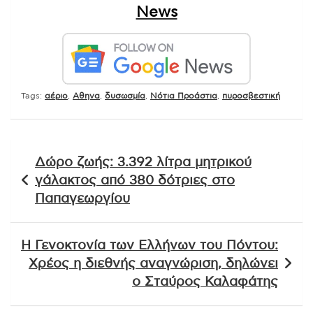
News
Tags:
αέριο
,
Αθηνα
,
δυσωσμία
,
Νότια Προάστια
,
πυροσβεστική
Πλοήγηση
Δώρο ζωής: 3.392 λίτρα μητρικού
άρθρων
γάλακτος από 380 δότριες στο
Παπαγεωργίου
Η Γενοκτονία των Ελλήνων του Πόντου:
Χρέος η διεθνής αναγνώριση, δηλώνει
ο Σταύρος Καλαφάτης