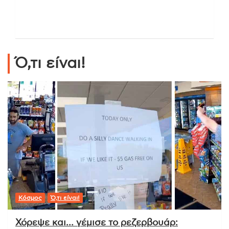
Ό,τι είναι!
Κόσμος
Ό,τι είναι!
Χόρεψε και… γέμισε το ρεζερβουάρ: