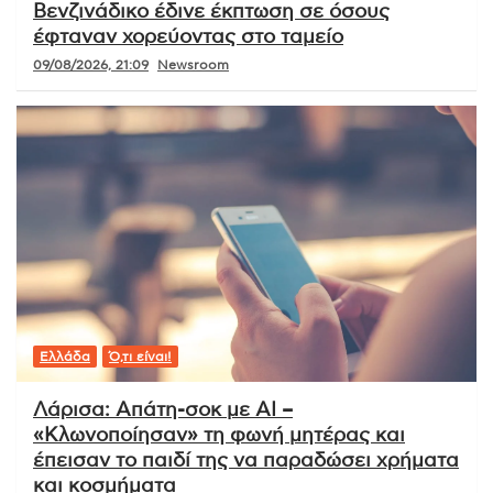
Βενζινάδικο έδινε έκπτωση σε όσους
έφταναν χορεύοντας στο ταμείο
09/08/2026, 21:09
Newsroom
Ελλάδα
Ό,τι είναι!
Λάρισα: Απάτη-σοκ με AI –
«Κλωνοποίησαν» τη φωνή μητέρας και
έπεισαν το παιδί της να παραδώσει χρήματα
και κοσμήματα