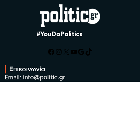
#YouDoPolitics
Facebook
Instagram
X
YouTube
Google
TikTok
Επικοινωνία
Email:
info@politic.gr
Τηλ:
+302310501850
Κιν:
+306986533609
Πολιτική Απορρήτου
Όροι χρήσης
Πολιτική Cookies