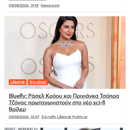
09/08/2026, 19:18
Newsroom
Lifestyle
Ό,τι είναι!
Bluefly: Ράσελ Κρόου και Πριγιάνκα Τσόπρα
Τζόνας πρωταγωνιστούν στο νέο sci-fi
θρίλερ
09/08/2026, 10:07
Σύνταξη Lifestyle Politic.gr