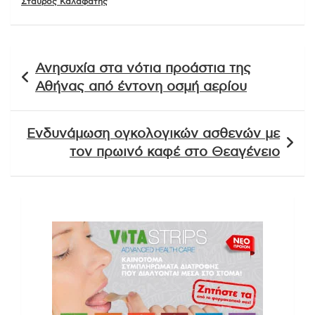
Σταυρος Καλαφάτης
Πλοήγηση
Ανησυχία στα νότια προάστια της
άρθρων
Αθήνας από έντονη οσμή αερίου
Ενδυνάμωση ογκολογικών ασθενών με
τον πρωινό καφέ στο Θεαγένειο