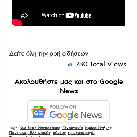
Δείτε όλη την ροή ειδήσεων
280 Total Views
Ακολουθήστε μας και στο Google
News
Tags:
Kυριάκος Μητσοτάκης
,
Γενοκτονία
,
Ημέρα Μνήμης
,
Ποντιακός Ελληνισμός
,
πόντος
,
πρωθυπουργός
,