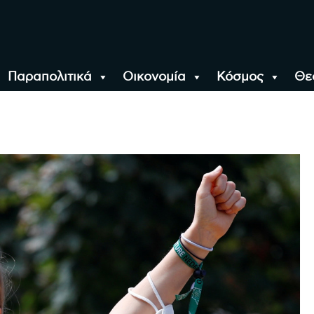
Παραπολιτικά
Οικονομία
Κόσμος
Θε
αλονίκη, την Ελλάδα κ