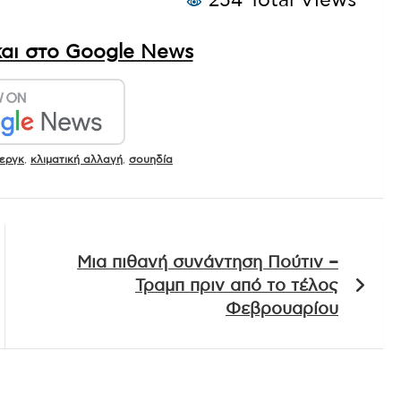
254 Total Views
αι στο Google News
εργκ
,
κλιματική αλλαγή
,
σουηδία
Μια πιθανή συνάντηση Πούτιν –
Τραμπ πριν από το τέλος
Φεβρουαρίου