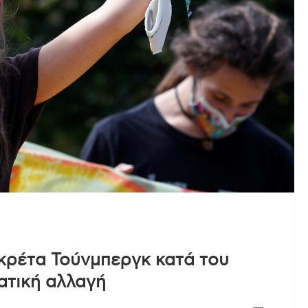
κρέτα Τούνμπεργκ κατά του
ατική αλλαγή