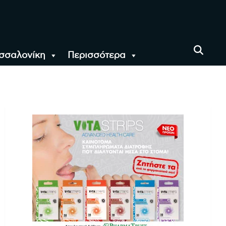
σσαλονίκη
Περισσότερα
αι όλο τον Κόσμο