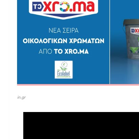
in.gr