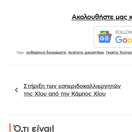
Ακολουθήστε μας κ
Tags:
ανθρώπινα δικαιώματα
,
Ανώτατο Δικαστήριο
,
Γκρέτα Τούνμπ
Πλοήγηση
Στήριξη των εσπεριδοκαλλιεργητών
άρθρων
της Χίου από την Κάμπος Χίου
Ό,τι είναι!