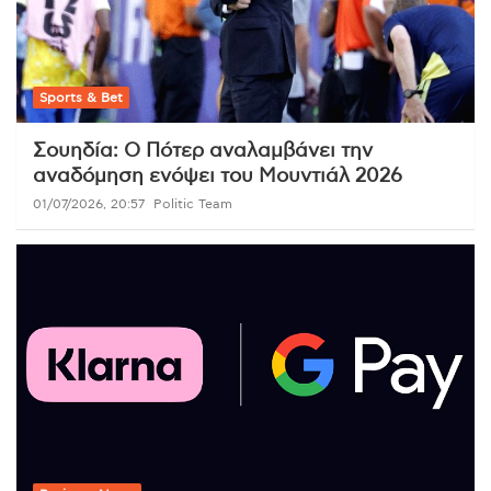
Sports & Bet
Σουηδία: Ο Πότερ αναλαμβάνει την
αναδόμηση ενόψει του Μουντιάλ 2026
01/07/2026, 20:57
Politic Team