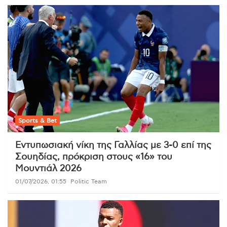
Sports & Bet
Εντυπωσιακή νίκη της Γαλλίας με 3-0 επί της
Σουηδίας, πρόκριση στους «16» του
Μουντιάλ 2026
01/07/2026, 01:55
Politic Team