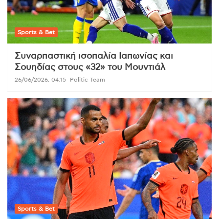
Sports & Bet
Συναρπαστική ισοπαλία Ιαπωνίας και
Σουηδίας στους «32» του Μουντιάλ
26/06/2026, 04:15
Politic Team
Sports & Bet