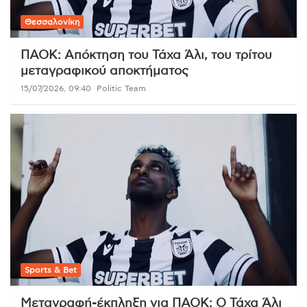
Θεσσαλονίκη
ΠΑΟΚ: Απόκτηση του Τάχα Άλι, του τρίτου
μεταγραφικού αποκτήματος
15/07/2026, 09:40
Politic Team
Sports & Bet
Μεταγραφή-έκπληξη για ΠΑΟΚ: Ο Τάχα Άλι