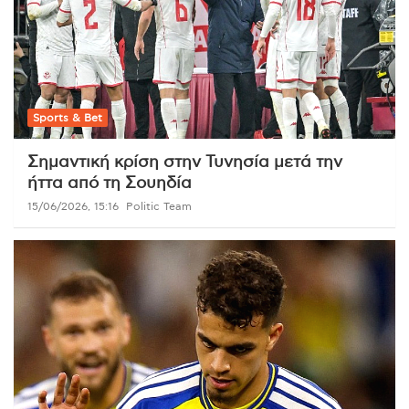
Sports & Bet
Σημαντική κρίση στην Τυνησία μετά την
ήττα από τη Σουηδία
15/06/2026, 15:16
Politic Team