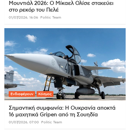
Μουντιάλ 2026: Ο Μίκαελ Ολίσε στοχεύει
στο ρεκόρ του Πελέ
01/07/2026, 16:06
Politic Team
Ενδιαφέρουν
Κόσμος
Σημαντική συμφωνία: Η Ουκρανία αποκτά
16 μαχητικά Gripen από τη Σουηδία
01/07/2026, 07:00
Politic Team