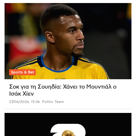
Sports & Bet
Σοκ για τη Σουηδία: Χάνει το Μουντιάλ ο
Ισάκ Χίεν
27/06/2026, 15:36
Politic Team