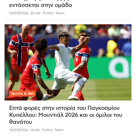
εντάσσεται στην ομάδα
14/07/2026, 20:40
Politic Team
Sports & Bet
Επτά φορές στην ιστορία του Παγκοσμίου
Κυπέλλου: Μουντιάλ 2026 και οι όμιλοι του
θανάτου
13/07/2026, 16:06
Politic Team