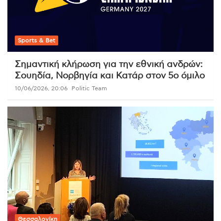
Sports & Bet
Σημαντική κλήρωση για την εθνική ανδρών:
Σουηδία, Νορβηγία και Κατάρ στον 5ο όμιλο
10/06/2026, 20:06
Politic Team
Θεσσαλονίκη