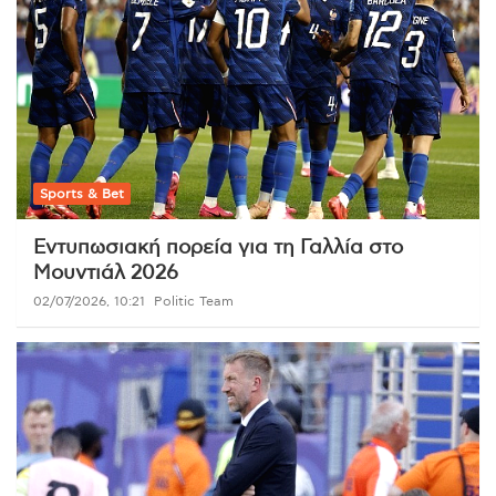
Sports & Bet
Εντυπωσιακή πορεία για τη Γαλλία στο
Μουντιάλ 2026
02/07/2026, 10:21
Politic Team