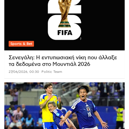
Sports & Bet
Σενεγάλη: Η εντυπωσιακή νίκη που άλλαξε
τα δεδομένα στο Μουντιάλ 2026
27/06/2026, 00:30
Politic Team