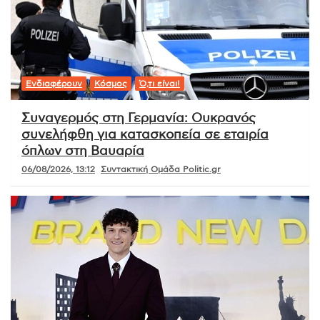
Ενδιαφέρουν
Κόσμος
Ό,τι είναι!
Συναγερμός στη Γερμανία: Ουκρανός
συνελήφθη για κατασκοπεία σε εταιρία
όπλων στη Βαυαρία
06/08/2026, 13:12
Συντακτική Ομάδα Politic.gr