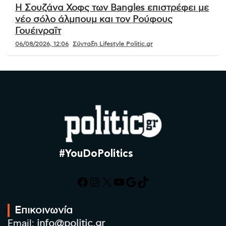
Η Σουζάνα Χοφς των Bangles επιστρέφει με
νέο σόλο άλμπουμ και τον Ρούφους
Γουέινραϊτ
06/08/2026, 12:06
Σύνταξη Lifestyle Politic.gr
#YouDoPolitics
Facebook
Instagram
X
YouTube
Google
TikTok
Επικοινωνία
Email:
info@politic.gr