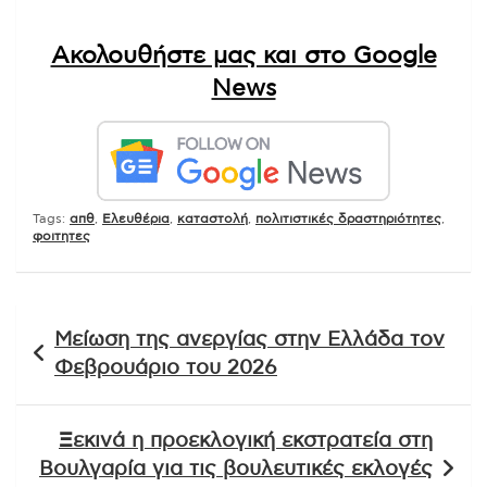
Ακολουθήστε μας και στο Google
News
Tags:
απθ
,
Ελευθέρια
,
καταστολή
,
πολιτιστικές δραστηριότητες
,
φοιτητες
Πλοήγηση
Μείωση της ανεργίας στην Ελλάδα τον
άρθρων
Φεβρουάριο του 2026
Ξεκινά η προεκλογική εκστρατεία στη
Βουλγαρία για τις βουλευτικές εκλογές