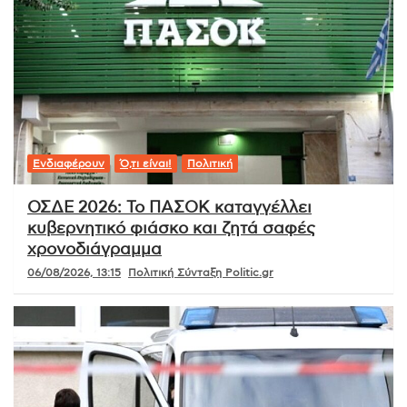
Ενδιαφέρουν
Ό,τι είναι!
Πολιτική
ΟΣΔΕ 2026: Το ΠΑΣΟΚ καταγγέλλει
κυβερνητικό φιάσκο και ζητά σαφές
χρονοδιάγραμμα
06/08/2026, 13:15
Πολιτική Σύνταξη Politic.gr