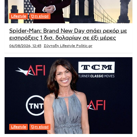
Lifestyle
Ό,τι είναι!
Spider-Man: Brand New Day σπάει ρεκόρ με
εισπράξεις 1 δισ. δολαρίων σε έξι μέρες
06/08/2026, 12:45
Σύνταξη Lifestyle Politic.gr
Lifestyle
Ό,τι είναι!