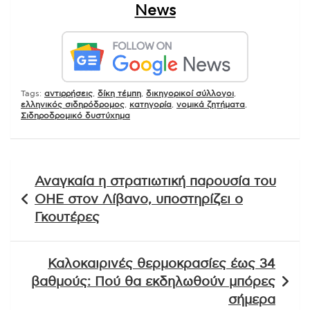
News
Tags:
αντιρρήσεις
,
δίκη τέμπη
,
δικηγορικοί σύλλογοι
,
ελληνικός σιδηρόδρομος
,
κατηγορία
,
νομικά ζητήματα
,
Σιδηροδρομικό δυστύχημα
Πλοήγηση
Αναγκαία η στρατιωτική παρουσία του
άρθρων
ΟΗΕ στον Λίβανο, υποστηρίζει ο
Γκουτέρες
Καλοκαιρινές θερμοκρασίες έως 34
βαθμούς: Πού θα εκδηλωθούν μπόρες
σήμερα