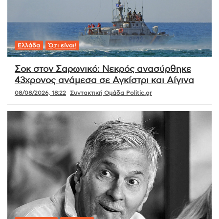
Ελλάδα
Ό,τι είναι!
Σοκ στον Σαρωνικό: Νεκρός ανασύρθηκε
43χρονος ανάμεσα σε Αγκίστρι και Αίγινα
08/08/2026, 18:22
Συντακτική Ομάδα Politic.gr