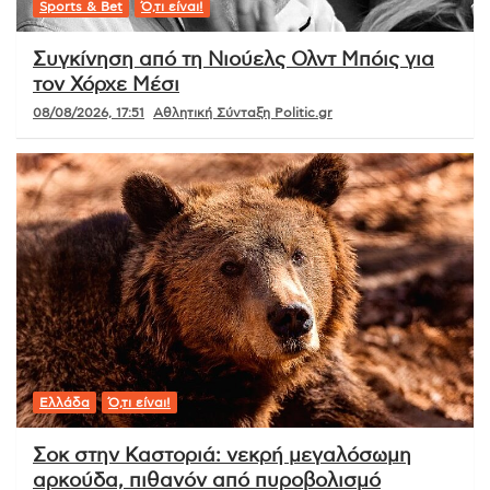
Sports & Bet
Ό,τι είναι!
Συγκίνηση από τη Νιούελς Ολντ Μπόις για
τον Χόρχε Μέσι
08/08/2026, 17:51
Αθλητική Σύνταξη Politic.gr
Ελλάδα
Ό,τι είναι!
Σοκ στην Καστοριά: νεκρή μεγαλόσωμη
αρκούδα, πιθανόν από πυροβολισμό